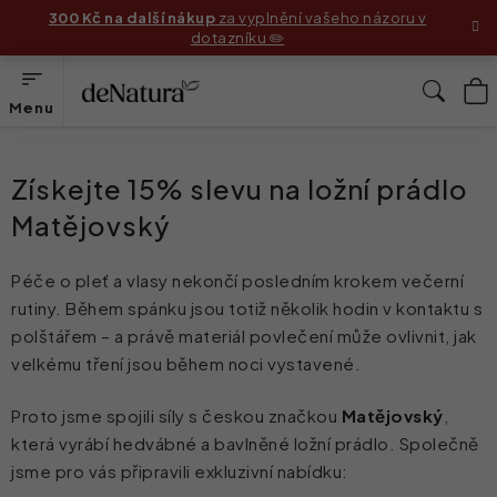
Přejít
300 Kč na další nákup
za vyplnění vašeho názoru v
dotazníku ✏️
na
obsah
N
Hleda
K
Produkty
Získejte 15% slevu na ložní prádlo
Složení
Matějovský
Jak používat produkty
Péče o pleť a vlasy nekončí posledním krokem večerní
rutiny. Během spánku jsou totiž několik hodin v kontaktu s
Příběhy zákaznic
polštářem – a právě materiál povlečení může ovlivnit, jak
velkému tření jsou během noci vystavené.
Před & Po
Proto jsme spojili síly s českou značkou
Matějovský
,
Blog
která vyrábí hedvábné a bavlněné ložní prádlo. Společně
jsme pro vás připravili exkluzivní nabídku:
Náš příběh