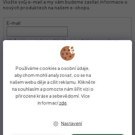
Vložte svůj e-mail a my vám budeme zasílat informace o
nových produktech na našem e-shopu.
E-mail
Vložením e-mailu souhlasíte s
podmínkami ochrany
osobních údajů
PŘIHLÁSIT SE
Používáme cookies a osobní údaje,
abychom mohli analyzovat, co se na
našem webu děje a cílit reklamu. Klikněte
Zákaznický servis
na souhlasím a pomozte nám šířit vizi o
přirozené kráse a sebevědomí. Více
Poradíme vám
informací
zde
.
O deNatuře
Nastavení