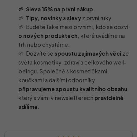
🌱
Sleva 15% na první nákup.
🌱
Tipy, novinky
a
slevy
z první ruky
🌱 Budete také mezi prvními, kdo se dozví
o nových produktech
, které uvádíme na
trh nebo chystáme.
🌱 Dozvíte se
spoustu zajímavých věcí
ze
světa kosmetiky, zdraví a celkového well-
beingu. Společně s kosmetičkami,
koučkami a dalšími odborníky
připravujeme spoustu kvalitního obsahu
,
který s vámi v newsletterech
pravidelně
sdílíme
.