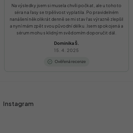
Na výsledky jsem si musela chvíli počkat, ale u tohoto
séra na řasy se trpělivost vyplatila. Po pravidelném
nanášení několikrát denně se mi stav řas výrazně zlepšil
a nyní mám zpět svou původní délku. Jsem spokojená a
sérum mohu s klidným svědomím doporučit dál.
Dominika Š.
15. 4. 2025
Z
á
Instagram
p
a
t