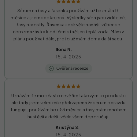
Sérum na řasy a řasenku používám už bezmála tři
měsíce a jsem spokojená. Výsledky séra jsou viditelné,
řasy narostly. Řasenka se skvěle nanáší, vůbec se
nerozmazává a k odlíčení stačí jen teplá voda. Mám v
plánu používat dále, proto už mám doma další sadu.
Ilona N.
15. 4. 2025
Uznávám že moc často nevěřím takovým to produktu
ale tady jsem velmi mile překvapená že sérum opravdu
funguje. používám ho už 3 měsíce a řasy mám mnohem
hustější a delší. včele všem doporučuji.
Kristýna S.
15. 4. 2025