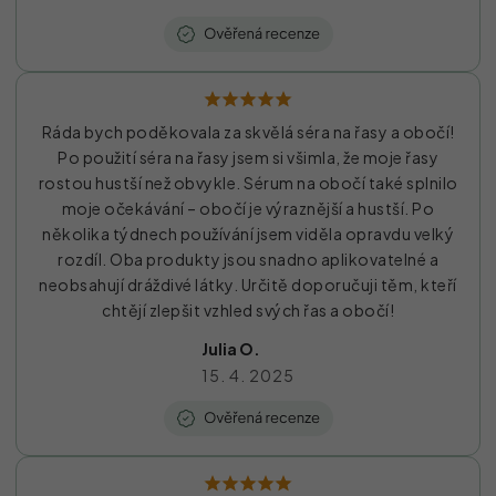
Ráda bych poděkovala za skvělá séra na řasy a obočí!
Po použití séra na řasy jsem si všimla, že moje řasy
rostou hustší než obvykle. Sérum na obočí také splnilo
moje očekávání – obočí je výraznější a hustší. Po
několika týdnech používání jsem viděla opravdu velký
rozdíl. Oba produkty jsou snadno aplikovatelné a
neobsahují dráždivé látky. Určitě doporučuji těm, kteří
chtějí zlepšit vzhled svých řas a obočí!
Julia O.
15. 4. 2025