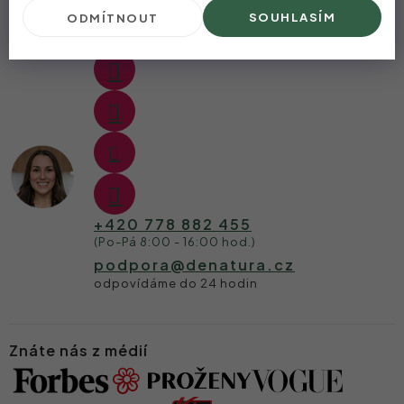
Kontakt
SOUHLASÍM
ODMÍTNOUT
+420 778 882 455
podpora
@
denatura.cz
Znáte nás z médií