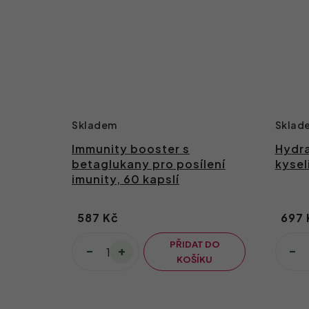
Skladem
Sklad
Immunity booster s
Hydra
betaglukany pro posílení
kysel
imunity, 60 kapslí
587 Kč
697 
PŘIDAT DO
KOŠÍKU