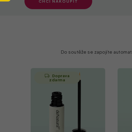
CHCI NAKOUPIT
Do soutěže se zapojíte automa
V
ý
Doprava
zdarma
p
i
s
p
r
o