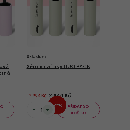
Skladem
mová
Sérum na řasy DUO PACK
erná
2 844 Kč
2 994 Kč
(–5 %)
DO
PŘIDAT DO
U
KOŠÍKU