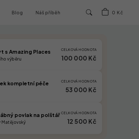
Hledat
Blog
Náš příběh
Kontakt
NÁKUPNÍ
KOŠÍK
CELKOVÁ HODNOTA
t s Amazing Places
100 000 Kč
ního výběru
CELKOVÁ HODNOTA
ček kompletní péče
53 000 Kč
CELKOVÁ HODNOTA
ábný povlak na polštář
12 500 Kč
y Matějovský