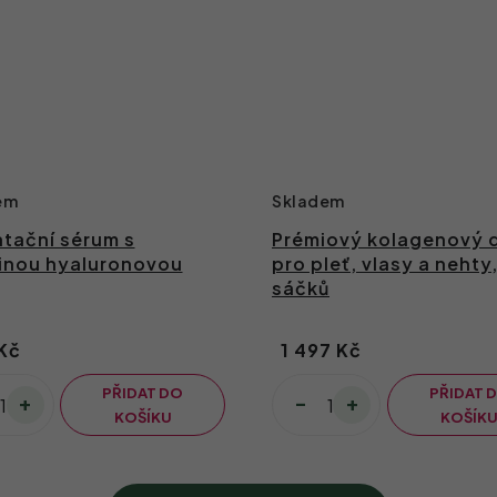
em
Skladem
tační sérum s
Prémiový kolagenový d
inou hyaluronovou
pro pleť, vlasy a nehty
sáčků
Kč
1 497 Kč
PŘIDAT DO
PŘIDAT 
KOŠÍKU
KOŠÍK