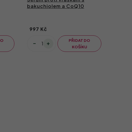
bakuchiolem a CoQ10
997 Kč
DO
PŘIDAT DO
U
KOŠÍKU