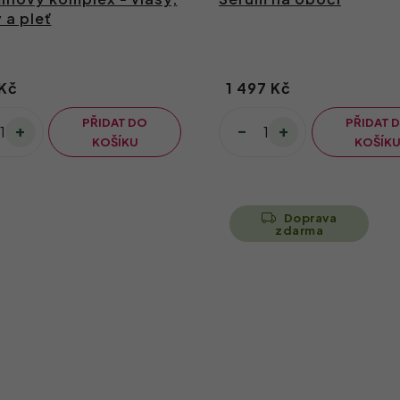
 a pleť
Kč
1 497 Kč
PŘIDAT DO
PŘIDAT 
KOŠÍKU
KOŠÍK
Doprava
zdarma