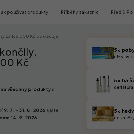
Jak používat produkty
Příběhy zákaznic
Před & Po
eny za 165 000 Kč pokračuje
končily,
5× poby
dle vlast
000 Kč
5× balí
deNatura
 na všechny produkty
s
bí
9. 7. – 31. 8. 2026
a jste
5× hedv
eme 14. 9. 2026.
od značk