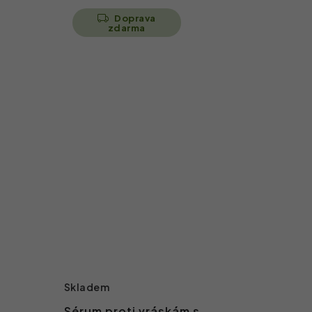
Doprava
zdarma
Skladem
Sérum proti vráskám s