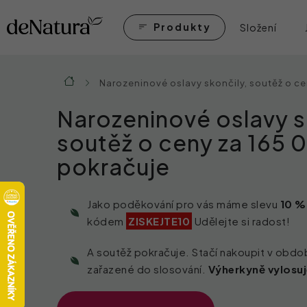
Přejít
na
Produkty
Složení
obsah
Narozeninové oslavy skončily, soutěž o c
Domů
Narozeninové oslavy s
soutěž o ceny za 165 
pokračuje
Jako poděkování pro vás máme slevu
10 %
kódem
ZISKEJTE10
Udělejte si radost!
A soutěž pokračuje. Stačí nakoupit v obdo
zařazené do slosování.
Výherkyně vylosuj