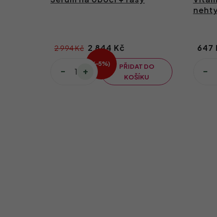
nehty
2 844 Kč
647 
2 994 Kč
(–5 %)
PŘIDAT DO
KOŠÍKU