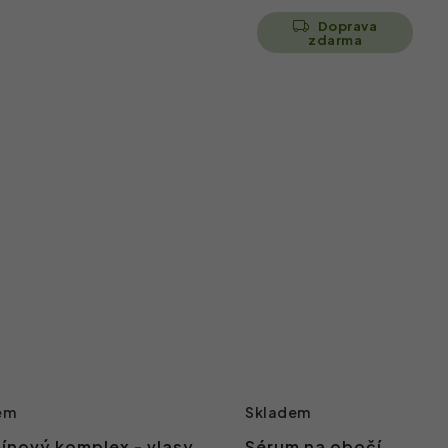
Doprava
zdarma
em
Skladem
ínový komplex - vlasy,
Sérum na obočí