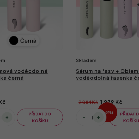
em
Skladem
mová voděodolná
Sérum na řasy + Obje
ka černá
voděodolná řasenka č
Kč
1 979 Kč
2 084 Kč
(–5 %)
PŘIDAT DO
PŘIDAT 
KOŠÍKU
KOŠÍK