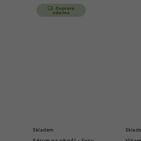
Doprava
zdarma
Skladem
Sklad
Sérum na obočí + řasy
Vitam