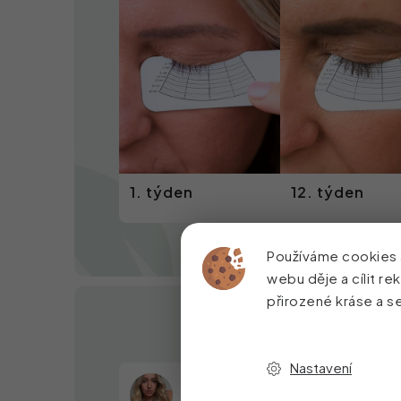
1. týden
12. týden
Používáme cookies 
webu děje a cílit re
přirozené kráse a 
Nastavení
Výsledky Petry P.