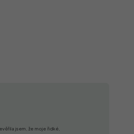
evěřila jsem, že moje řidké,