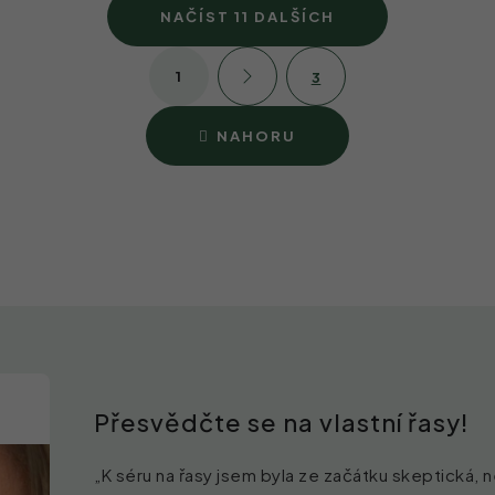
NAČÍST 11 DALŠÍCH
S
1
t
3
O
r
v
á
NAHORU
n
l
k
á
o
d
v
á
a
n
c
í
í
p
r
Přesvědčte se na vlastní řasy!
v
k
„K séru na řasy jsem byla ze začátku skeptická, n
y