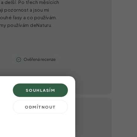
 a delší. Po třech měsících
ji pozornost a jsou mi
louhé řasy a co používám.
dámy používám deNaturu.
SOUHLASÍM
ODMÍTNOUT
řasy!