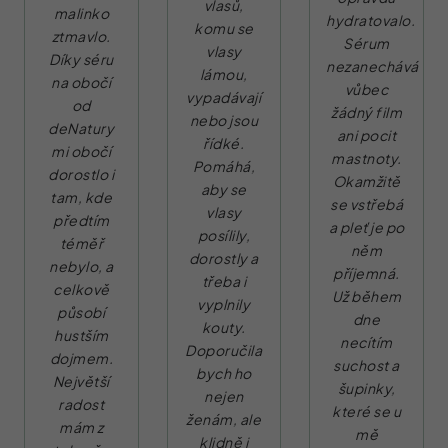
vlasů,
malinko
hydratovalo.
komu se
ztmavlo.
Sérum
vlasy
Díky séru
nezanechává
lámou,
na obočí
vůbec
vypadávají
od
žádný film
nebo jsou
deNatury
ani pocit
řídké.
mi obočí
mastnoty.
Pomáhá,
dorostlo i
Okamžitě
aby se
tam, kde
se vstřebá
vlasy
předtím
a pleť je po
posílily,
téměř
něm
dorostly a
nebylo, a
příjemná.
třeba i
celkově
Už během
vyplnily
působí
dne
kouty.
hustším
necítím
Doporučila
dojmem.
suchost a
bych ho
Největší
šupinky,
nejen
radost
které se u
ženám, ale
mám z
mě
klidně i