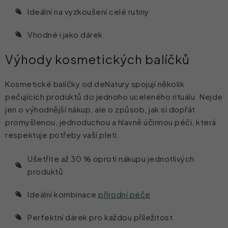
p
Ideální na vyzkoušení celé rutiny
r
Vhodné i jako dárek
v
k
Výhody kosmetických balíčků
y
v
Kosmetické balíčky od deNatury spojují několik
ý
pečujících produktů do jednoho uceleného rituálu. Nejde
jen o výhodnější nákup, ale o způsob, jak si dopřát
p
promyšlenou, jednoduchou a hlavně účinnou péči, která
i
respektuje potřeby vaší pleti.
s
u
Ušetříte až 30 % oproti nákupu jednotlivých
produktů
Ideální kombinace
přírodní péče
Perfektní dárek pro každou příležitost