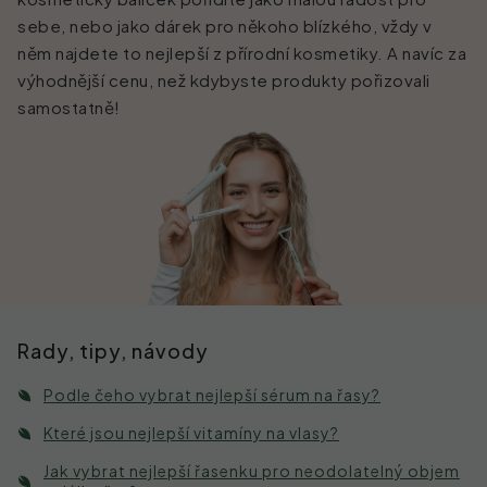
sebe, nebo jako dárek pro někoho blízkého, vždy v
Kontakt
něm najdete to nejlepší z přírodní kosmetiky. A navíc za
výhodnější cenu, než kdybyste produkty pořizovali
samostatně!
Rady, tipy, návody
Podle čeho vybrat nejlepší sérum na řasy?
Které jsou nejlepší vitamíny na vlasy?
Jak vybrat nejlepší řasenku pro neodolatelný objem