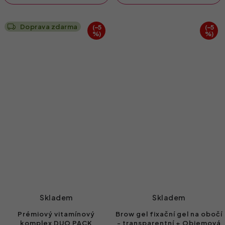
Doprava zdarma
(–5
(–5
%)
%)
Skladem
Skladem
Prémiový vitamínový
Brow gel fixační gel na obočí
komplex DUO PACK
- transparentní + Objemová