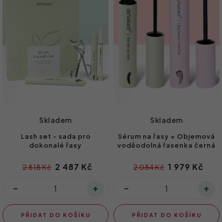
r
s
o
p
d
r
u
o
k
d
t
u
ů
k
Skladem
Skladem
t
Lash set - sada pro
Sérum na řasy + Objemová
ů
dokonalé řasy
voděodolná řasenka černá
2 487 Kč
1 979 Kč
2 818 Kč
2 084 Kč
PŘIDAT DO KOŠÍKU
PŘIDAT DO KOŠÍKU