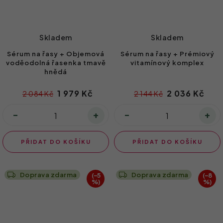
Skladem
Skladem
Sérum na řasy + Objemová
Sérum na řasy + Prémiový
voděodolná řasenka tmavě
vitamínový komplex
hnědá
1 979 Kč
2 036 Kč
2 084 Kč
2 144 Kč
PŘIDAT DO KOŠÍKU
PŘIDAT DO KOŠÍKU
Doprava zdarma
Doprava zdarma
(–5
(–8
%)
%)