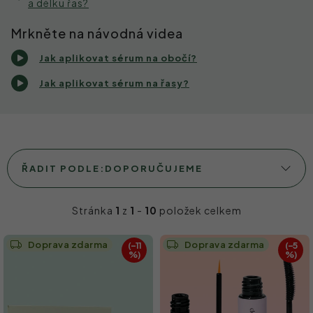
a délku řas?
Mrkněte na návodná videa
Jak aplikovat sérum na obočí?
Jak aplikovat sérum na řasy?
Ř
ŘADIT PODLE:
DOPORUČUJEME
a
z
Stránka
1
z
1
-
10
položek celkem
e
V
Doprava zdarma
Doprava zdarma
(–11
(–5
n
%)
%)
ý
í
p
p
i