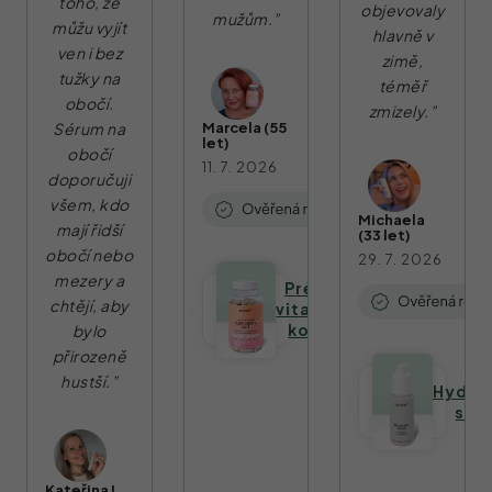
toho, že
objevovaly
mužům.”
můžu vyjít
hlavně v
ven i bez
zimě,
tužky na
téměř
obočí.
zmizely.”
Sérum na
Marcela (55
let)
obočí
11. 7. 2026
doporučuji
všem, kdo
Michaela
mají řidší
(33 let)
obočí nebo
29. 7. 2026
mezery a
Prémiový
chtějí, aby
vitamínový
komplex
bylo
přirozeně
hustší.”
Hydra
sér
Kateřina L.