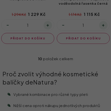
voděodolná řasenka černá
1 229 Kč
1 115 Kč
1 294 Kč
1 174 Kč
PŘIDAT DO KOŠÍKU
PŘIDAT DO KOŠÍKU
10
položek celkem
O
v
Proč zvolit výhodné kosmetické
l
balíčky deNatura?
á
d
Vybrané kombinace pro různé typy pleti
a
c
Nižší cena oproti nákupu jednotlivých produktů
í