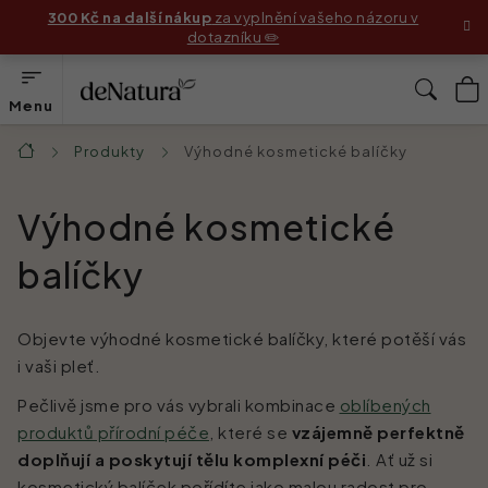
Přejít
300 Kč na další nákup
za vyplnění vašeho názoru v
dotazníku ✏️
na
obsah
N
Hleda
K
Produkty
Produkty
Výhodné kosmetické balíčky
Domů
Složení
Výhodné kosmetické
Jak používat produkty
balíčky
Příběhy zákaznic
Objevte výhodné kosmetické balíčky, které potěší vás
i vaši pleť.
Před & Po
Pečlivě jsme pro vás vybrali kombinace
oblíbených
Blog
produktů přírodní péče
, které se
vzájemně perfektně
doplňují a poskytují tělu komplexní péči
. Ať už si
Náš příběh
kosmetický balíček pořídíte jako malou radost pro