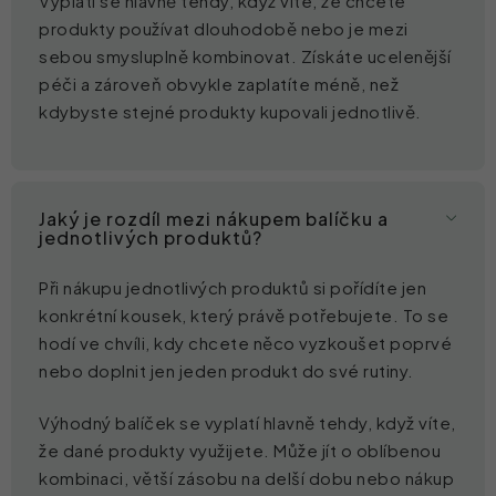
Vyplatí se hlavně tehdy, když víte, že chcete
produkty používat dlouhodobě nebo je mezi
sebou smysluplně kombinovat. Získáte ucelenější
péči a zároveň obvykle zaplatíte méně, než
kdybyste stejné produkty kupovali jednotlivě.
Jaký je rozdíl mezi nákupem balíčku a
jednotlivých produktů?
Při nákupu jednotlivých produktů si pořídíte jen
konkrétní kousek, který právě potřebujete. To se
hodí ve chvíli, kdy chcete něco vyzkoušet poprvé
nebo doplnit jen jeden produkt do své rutiny.
Výhodný balíček se vyplatí hlavně tehdy, když víte,
že dané produkty využijete. Může jít o oblíbenou
kombinaci, větší zásobu na delší dobu nebo nákup