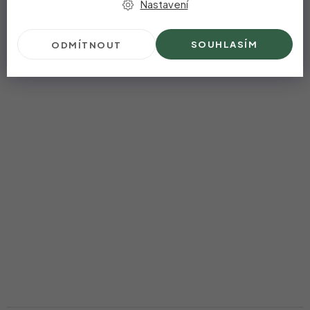
a
Nastavení
t
SOUHLASÍM
ODMÍTNOUT
í