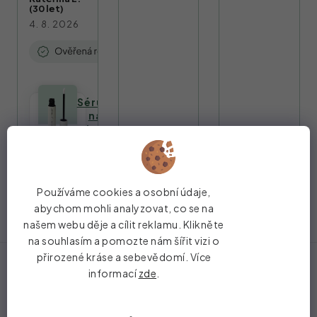
(30 let)
4. 8. 2026
Sérum
na
obočí
Používáme cookies a osobní údaje,
abychom mohli analyzovat, co se na
našem webu děje a cílit reklamu. Klikněte
na souhlasím a pomozte nám šířit vizi o
Z
přirozené kráse a sebevědomí. Více
á
informací
zde
.
Instagram
p