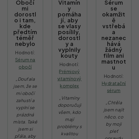
Obočí
Vitamín
Sérum
mi
y
se
dorostl
pomáha
okamžit
o i tam,
jí, aby
ě
kde
se vlasy
vstřebá
předtím
posílily,
a
téměř
dorostl
nezanec
nebylo
y a
hává
vyplnily
žádný
Hodnotí:
kouty
film ani
Sérum na
mastnot
Hodnotí:
u
obočí
Prémiový
Hodnotí:
vitamínový
„Doufala
Hydratační
komplex
jsem, že se
sérum
mi obočí
„Vitamíny
zahustí a
„Chtěla
doporučuji
vyplní se
jsem najít
všem, kdo
prázdná
něco, co
mají
místa. Také
by moji
problémy s
jsem si
pleť
kvalitou
přála, aby
opravdu