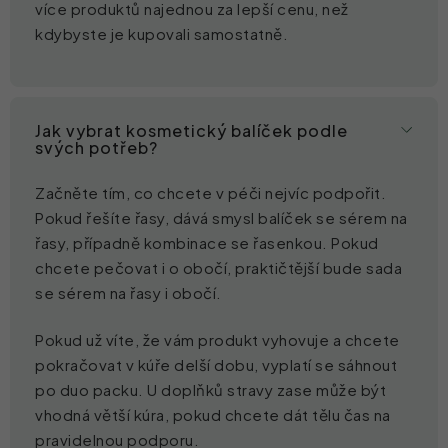
více produktů najednou za lepší cenu, než
kdybyste je kupovali samostatně.
Jak vybrat kosmetický balíček podle
svých potřeb?
Začněte tím, co chcete v péči nejvíc podpořit.
Pokud řešíte řasy, dává smysl balíček se sérem na
řasy, případně kombinace se řasenkou. Pokud
chcete pečovat i o obočí, praktičtější bude sada
se sérem na řasy i obočí.
Pokud už víte, že vám produkt vyhovuje a chcete
pokračovat v kúře delší dobu, vyplatí se sáhnout
po duo packu. U doplňků stravy zase může být
vhodná větší kúra, pokud chcete dát tělu čas na
pravidelnou podporu.