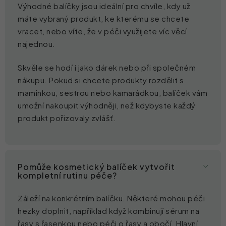
Výhodné balíčky jsou ideální pro chvíle, kdy už
máte vybraný produkt, ke kterému se chcete
vracet, nebo víte, že v péči využijete víc věcí
najednou.
Skvěle se hodí i jako dárek nebo při společném
nákupu. Pokud si chcete produkty rozdělit s
maminkou, sestrou nebo kamarádkou, balíček vám
umožní nakoupit výhodněji, než kdybyste každý
produkt pořizovaly zvlášť.
Pomůže kosmetický balíček vytvořit
kompletní rutinu péče?
Záleží na konkrétním balíčku. Některé mohou péči
hezky doplnit, například když kombinují sérum na
řasy s řasenkou nebo péči o řasy a obočí. Hlavní