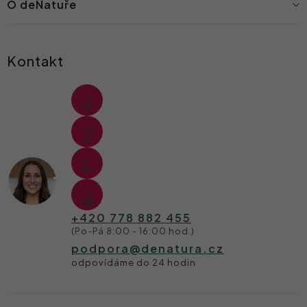
O deNatuře
Kontakt
+420 778 882 455
podpora
@
denatura.cz