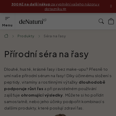
Přejít
300 Kč na další nákup
za vyplnění vašeho názoru v
dotazníku ✏️
na
obsah
N
Hleda
K
Produkty
Produkty
Séra na řasy
Domů
Složení
Přírodní séra na řasy
Jak používat produkty
Dlouhé, husté, krásné řasy i bez make-upu? Přesně to
Příběhy zákaznic
umí naše přírodní sérum na řasy! Díky účinnému složení s
peptidy, vitamíny a rostlinnými výtažky
dlouhodobě
Před & Po
podporuje růst řas
a při pravidelném používání
zajišťuje
ohromující výsledky
. Můžete si ho pořídit
Blog
samostatně, nebo jeho účinky podpořit kombinací s
dalšími produkty, které posilují zdraví řas.
Náš příběh