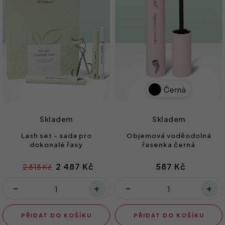
Skladem
Skladem
Lash set - sada pro
Objemová voděodolná
dokonalé řasy
řasenka černá
2 487 Kč
587 Kč
2 818 Kč
PŘIDAT DO KOŠÍKU
PŘIDAT DO KOŠÍKU