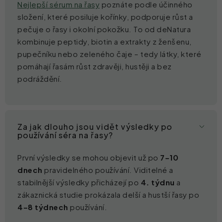
Nejlepší sérum na řasy
poznáte podle účinného
složení, které posiluje kořínky, podporuje růst a
pečuje o řasy i okolní pokožku. To od deNatura
kombinuje peptidy, biotin a extrakty z ženšenu,
pupečníku nebo zeleného čaje –⁠ tedy látky, které
pomáhají řasám růst zdravěji, hustěji a bez
podráždění.
Za jak dlouho jsou vidět výsledky po
používání séra na řasy?
První výsledky se mohou objevit už po
7–10
dnech
pravidelného používání. Viditelné a
stabilnější výsledky přicházejí po
4. týdnu
a
zákaznická studie prokázala delší a hustší řasy po
4–8 týdnech
používání.