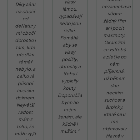
vlasy
Díky séru
nezanechává
lámou,
na obočí
vůbec
vypadávají
od
žádný film
nebo jsou
deNatury
ani pocit
řídké.
mi obočí
mastnoty.
Pomáhá,
dorostlo i
Okamžitě
aby se
tam, kde
se vstřebá
vlasy
předtím
a pleť je po
posílily,
téměř
něm
dorostly a
nebylo, a
příjemná.
třeba i
celkově
Už během
vyplnily
působí
dne
kouty.
hustším
necítím
Doporučila
dojmem.
suchost a
bych ho
Největší
šupinky,
nejen
radost
které se u
ženám, ale
mám z
mě
klidně i
toho, že
objevovaly
mužům.”
můžu vyjít
hlavně v