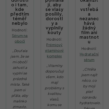
o i tam,
jí, aby
ě
kde
se vlasy
vstřebá
předtím
posílily,
a
téměř
dorostl
nezanec
nebylo
y a
hává
vyplnily
žádný
Hodnotí:
kouty
film ani
Sérum na
mastnot
Hodnotí:
u
obočí
Prémiový
Hodnotí:
vitamínový
„Doufala
Hydratační
komplex
jsem, že se
sérum
mi obočí
„Vitamíny
zahustí a
„Chtěla
doporučuji
vyplní se
jsem najít
všem, kdo
prázdná
něco, co
mají
místa. Také
by moji
problémy s
jsem si
pleť
kvalitou
přála, aby
opravdu
vlasů,
malinko
hydratovalo.
komu se
ztmavlo.
Sérum