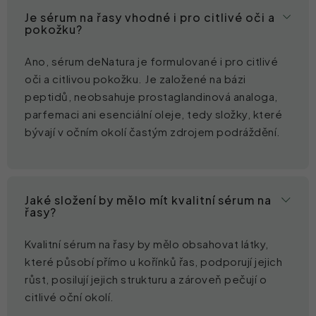
Je sérum na řasy vhodné i pro citlivé oči a
pokožku?
Ano, sérum deNatura je formulované i pro citlivé
oči a citlivou pokožku. Je založené na bázi
peptidů, neobsahuje prostaglandinová analoga,
parfemaci ani esenciální oleje, tedy složky, které
bývají v očním okolí častým zdrojem podráždění.
Jaké složení by mělo mít kvalitní sérum na
řasy?
Kvalitní sérum na řasy by mělo obsahovat látky,
které působí přímo u kořínků řas, podporují jejich
růst, posilují jejich strukturu a zároveň pečují o
citlivé oční okolí.