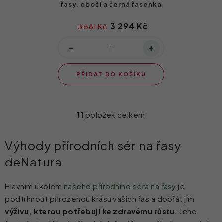
řasy, obočí a černá řasenka
3 294 Kč
3 581 Kč
PŘIDAT DO KOŠÍKU
11
položek celkem
O
v
Výhody přírodních sér na řasy
l
deNatura
á
d
Hlavním úkolem
našeho přírodního séra na řasy
je
a
podtrhnout přirozenou krásu vašich řas a dopřát jim
c
výživu, kterou potřebují ke zdravému růstu
. Jeho
í