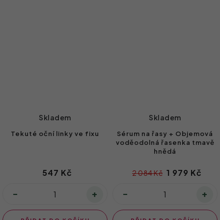
Skladem
Skladem
Tekuté oční linky ve fixu
Sérum na řasy + Objemová
voděodolná řasenka tmavě
hnědá
547 Kč
1 979 Kč
2 084 Kč