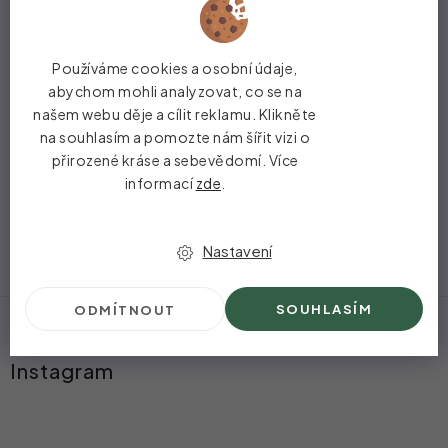
Používáme cookies a osobní údaje,
abychom mohli analyzovat, co se na
Sérum
našem webu děje a cílit reklamu. Klikněte
na
obočí
na souhlasím a pomozte nám šířit vizi o
přirozené kráse a sebevědomí. Více
informací
zde
.
Nastavení
Z
SOUHLASÍM
ODMÍTNOUT
á
Instagram
p
a
t