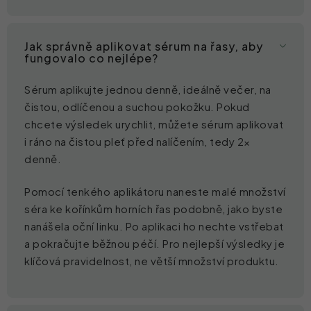
Jak správně aplikovat sérum na řasy, aby
fungovalo co nejlépe?
Sérum aplikujte jednou denně, ideálně večer, na
čistou, odlíčenou a suchou pokožku. Pokud
chcete výsledek urychlit, můžete sérum aplikovat
i ráno na čistou pleť před nalíčením, tedy 2×
denně.
Pomocí tenkého aplikátoru naneste malé množství
séra ke kořínkům horních řas podobně, jako byste
nanášela oční linku. Po aplikaci ho nechte vstřebat
a pokračujte běžnou péčí. Pro nejlepší výsledky je
klíčová pravidelnost, ne větší množství produktu.