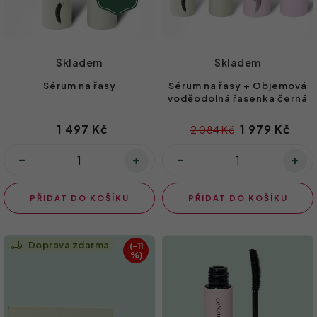
d
t
u
ů
k
Skladem
Skladem
t
Sérum na řasy
Sérum na řasy + Objemová
ů
voděodolná řasenka černá
1 497 Kč
1 979 Kč
2 084 Kč
PŘIDAT DO KOŠÍKU
PŘIDAT DO KOŠÍKU
Doprava zdarma
(–11
%)