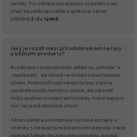
navždy. Pro udržení dosažených výsledků stačí
přejít na udržovací režim a aplikovat sérum
přibližně
2–3× týdně
.
Jaký je rozdíl mezi přírodním sérem na řasy
a běžnými produkty?
Rozdíl není v jednoduchém dělení na „přírodní“ a
„nepřírodní“, ale hlavně ve složení a mechanismu
účinku. Kvalitní přírodní sérum na řasy staví na
vysokém podílu šetrných složek, ale zároveň
může využívat moderní aktivní látky, které mají pro
růst řas jasně doložený smysl.
Sérum deNatura kombinuje rostlinné extrakty a
vitamíny s bezpečnými bioaktivními peptidy, které
stimulují folikuly řas k produkci keratinu, posilují