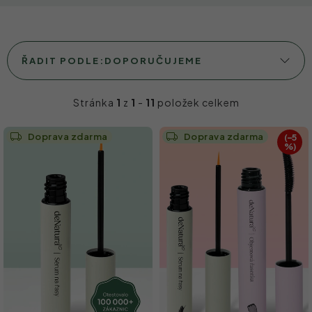
Ř
ŘADIT PODLE:
DOPORUČUJEME
a
z
Stránka
1
z
1
-
11
položek celkem
e
V
Doprava zdarma
Doprava zdarma
(–5
n
%)
ý
í
p
p
i
r
s
o
p
d
r
u
o
k