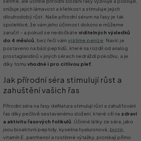
šetrné, ale účinné přírodní složení řasy vyživuje a posiluje,
p
snižuje jejich lámavost a křehkost a stimuluje jejich
r
dlouhodobý růst. Naše přírodní sérum na řasy je tak
v
spolehlivé, že vám jeho účinnost dokonce můžeme
k
zaručit – a pokud se nedočkáte
viditelných výsledků
do 4 měsíců
, bez řečí vám
vrátíme peníze
. Navíc je
y
postaveno na bázi peptidů, které na rozdíl od analog
v
prostaglandinů v jiných sérech nedráždí pokožku, a je
ý
díky tomu
vhodné i pro citlivou pleť
.
p
i
Jak přírodní séra stimulují růst a
s
zahuštění vašich řas
u
Přírodní séra na řasy deNatura stimulují růst a zahušťování
řas díky pečlivě sestavenému složení, které cílí na
zdraví
a aktivitu řasových folikulů
. Účinné látky ze séra, jako
jsou bioaktivní peptidy, kyselina hyaluronová,
biotin
,
vitamín E, panthenol a rostlinné výtažky, pronikají přímo