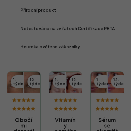
Přírodní produkt
Netestováno na zvířatech
Certifikace PETA
Heureka ověřeno zákazníky
Obočí
Vitamín
Sérum
mi
y
se
dorostl
pomáha
okamžit