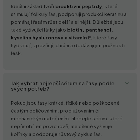
Ideální základ tvoří
bioaktivní peptidy
, které
stimulují folikuly řas, podporují produkci keratinu a
pomáhají řasám růst delší a silnější. Důležité jsou
také vyživující látky jako
biotin, panthenol,
kyselina hyaluronová a vitamín E
, které řasy
hydratují, zpevňují, chrání a dodávají jim pružnost i
lesk.
Jak vybrat nejlepší sérum na řasy podle
svých potřeb?
Pokud jsou řasy krátké, řídké nebo poškozené
častým odličováním, prodlužováním či
mechanickým natočením, hledejte sérum, které
nepůsobí jen povrchově, ale cíleně vyživuje
kořínky a podporuje růstový cyklus řas.