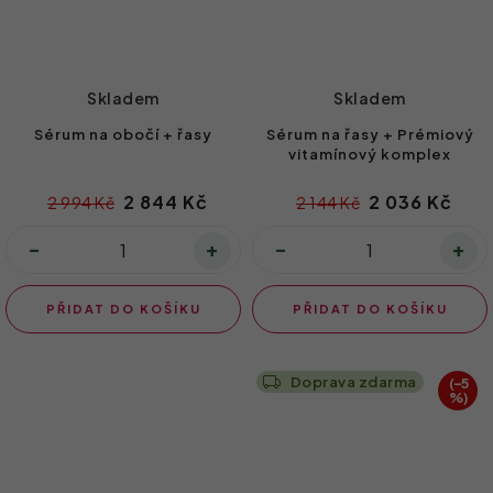
Skladem
Skladem
Sérum na obočí + řasy
Sérum na řasy + Prémiový
vitamínový komplex
2 844 Kč
2 036 Kč
2 994 Kč
2 144 Kč
PŘIDAT DO KOŠÍKU
PŘIDAT DO KOŠÍKU
Doprava zdarma
(–5
%)