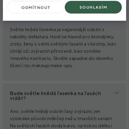
SOUHLASÍM
ODMÍTNOUT
Pro koho je světle hnědá řasenka vhodná?
Světle hnědá řasenka je nejjemnější odstín z
nabídky deNatura. Hodí se hlavně pro blondýnky,
zrzky, ženy s velmi světlými řasami a všechny, kdo
chtějí oči zvýraznit přirozeně, bez ostrého
tmavého kontrastu. Skvěle zapadne do denního
líčení i no-makeup make-upu.
Bude světle hnědá řasenka na řasách
vidět?
Ano, světle hnědý odstín řasy zvýrazní, jen
výsledek působí měkčeji než u tmavších variant.
Na světlých řasách dodá barvu, optickou délku i