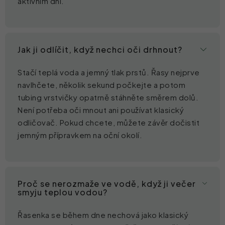
aktivním dni.
Jak ji odlíčit, když nechci oči drhnout?
Stačí teplá voda a jemný tlak prstů. Řasy nejprve
navlhčete, několik sekund počkejte a potom
tubing vrstvičky opatrně stáhněte směrem dolů.
Není potřeba oči mnout ani používat klasický
odličovač. Pokud chcete, můžete závěr dočistit
jemným přípravkem na oční okolí.
Proč se nerozmaže ve vodě, když ji večer
smyju teplou vodou?
Řasenka se během dne nechová jako klasický