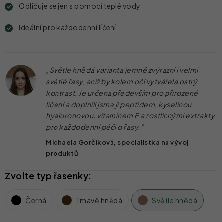
Odličuje se jen s pomocí teplé vody
Ideální pro každodenní líčení
„Světle hnědá varianta jemně zvýrazní i velmi
světlé řasy, aniž by kolem očí vytvářela ostrý
kontrast. Je určená především pro přirozené
líčení a doplnili jsme ji peptidem, kyselinou
hyaluronovou, vitamínem E a rostlinnými extrakty
pro každodenní péči o řasy.”
Michaela Gorčíková, specialistka na vývoj
produktů
Černá
Tmavě hnědá
Světle hnědá