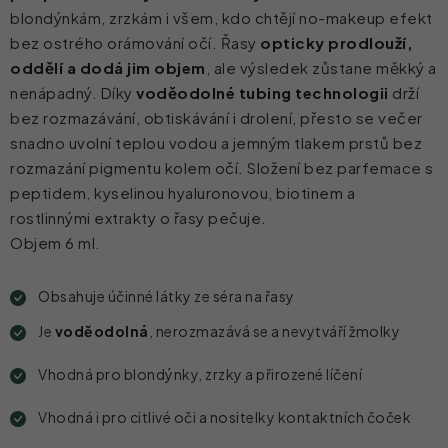
blondýnkám, zrzkám i všem, kdo chtějí no-makeup efekt
bez ostrého orámování očí. Řasy
opticky prodlouží,
oddělí a dodá jim objem
, ale výsledek zůstane měkký a
nenápadný.
Díky
voděodolné tubing technologii
drží
bez rozmazávání, obtiskávání i drolení, přesto se večer
snadno uvolní teplou vodou a jemným tlakem prstů bez
rozmazání pigmentu kolem očí.
Složení bez parfemace s
peptidem, kyselinou hyaluronovou, biotinem a
rostlinnými extrakty o řasy pečuje.
Objem 6 ml.
Obsahuje účinné látky ze séra na řasy
Je
voděodolná
, nerozmazává se a nevytváří žmolky
Vhodná pro blondýnky, zrzky a přirozené líčení
Vhodná i pro citlivé oči a nositelky kontaktních čoček