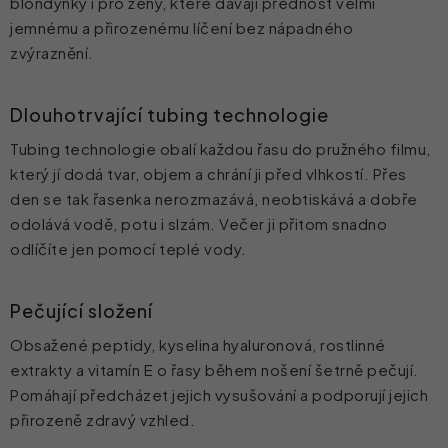
blondýnky i pro ženy, které dávají přednost velmi
jemnému a přirozenému líčení bez nápadného
zvýraznění.
Dlouhotrvající tubing technologie
Tubing technologie obalí každou řasu do pružného filmu,
který jí dodá tvar, objem a chrání ji před vlhkostí. Přes
den se tak řasenka nerozmazává, neobtiskává a dobře
odolává vodě, potu i slzám. Večer ji přitom snadno
odlíčíte jen pomocí teplé vody.
Pečující složení
Obsažené peptidy, kyselina hyaluronová, rostlinné
extrakty a vitamín E o řasy během nošení šetrně pečují.
Pomáhají předcházet jejich vysušování a podporují jejich
přirozeně zdravý vzhled.