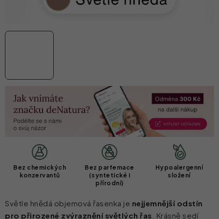
Bez chemických
Bez parfemace
Hypoalergenní
konzervantů
(syntetické i
složení
přírodní)
Světle hnědá objemová řasenka je
nejjemnější odstín
pro přirozené zvýraznění světlých řas
. Krásně sedí