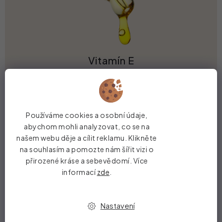
Vitamín E
Působí jako antioxidant, podporuje růstový cyklus,
posiluje oslabené folikuly řas a zabraňuje jejich
předčasnému vypadávání.
Používáme cookies a osobní údaje,
abychom mohli analyzovat, co se na
našem webu děje a cílit reklamu. Klikněte
na souhlasím a pomozte nám šířit vizi o
přirozené kráse a sebevědomí. Více
informací
zde
.
Dotazy ke světle hnědé objemové
Nastavení
řasence