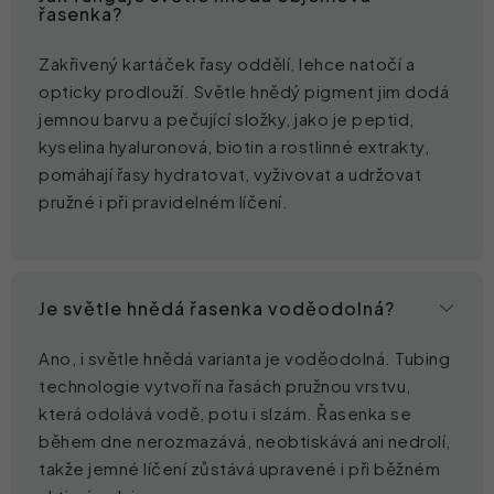
řasenka?
Zakřivený kartáček řasy oddělí, lehce natočí a
opticky prodlouží. Světle hnědý pigment jim dodá
jemnou barvu a pečující složky, jako je peptid,
kyselina hyaluronová, biotin a rostlinné extrakty,
pomáhají řasy hydratovat, vyživovat a udržovat
pružné i při pravidelném líčení.
Je světle hnědá řasenka voděodolná?
Ano, i světle hnědá varianta je voděodolná. Tubing
technologie vytvoří na řasách pružnou vrstvu,
která odolává vodě, potu i slzám. Řasenka se
během dne nerozmazává, neobtiskává ani nedrolí,
takže jemné líčení zůstává upravené i při běžném