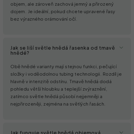
objem, ale zároveň zachová jemný a přirozený
dojem. Je ideální, pokud chcete upravené řasy
bez výrazného orámování očí.
Jak se liší světle hnědá řasenka od tmavě
hnědé?
Obě hnědé varianty mají stejnou funkci, pečující
složky i voděodolnou tubing technologii. Rozdíl je
hlavně v intenzitě odstínu. Tmavě hnědá dodá
pohledu větší hloubku a teplejší zvýraznění,
zatímco světle hnědá působí nejjemněji a
nejpřirozeněji, zejména na světlých řasách.
Jak funguje světle hnědá objemová