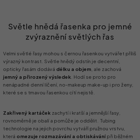
Světle hnědá řasenka pro jemné
zvýraznění světlých řas
Velmi světlé řasy mohou s černou řasenkou vytvářet příliš
výrazný kontrast. Světle hnědý odstín je
decentní
,
opticky řasám dodává
délku a objem
, ale zachová
jemný
a přirozený výsledek
. Hodí se proto pro
nenápadné denní líčení, no-makeup make-up i pro ženy,
které se s tmavou řasenkou
cítí nejistě
.
Zakřivený kartáček
zachytí i kratší a jemnější řasy,
rovnoměrně je obalí a pomůže je oddělit. Tubing
technologie na jejich povrchu vytváří pružnou vrstvu,
která
omezuje rozmazávání a obtiskávání
při běžném