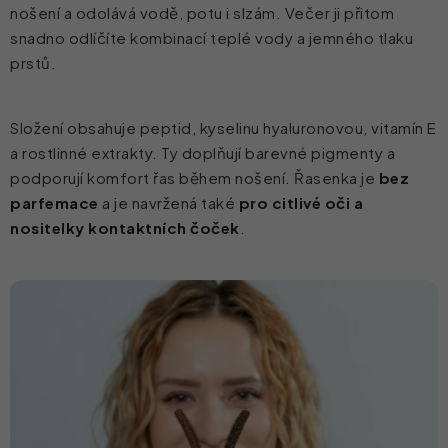
nošení a odolává vodě, potu i slzám. Večer ji přitom
snadno odlíčíte kombinací teplé vody a jemného tlaku
prstů.
Složení obsahuje peptid, kyselinu hyaluronovou, vitamín E
a rostlinné extrakty. Ty doplňují barevné pigmenty a
podporují komfort řas během nošení. Řasenka je
bez
parfemace
a je navržená také
pro citlivé oči a
nositelky kontaktních čoček
.