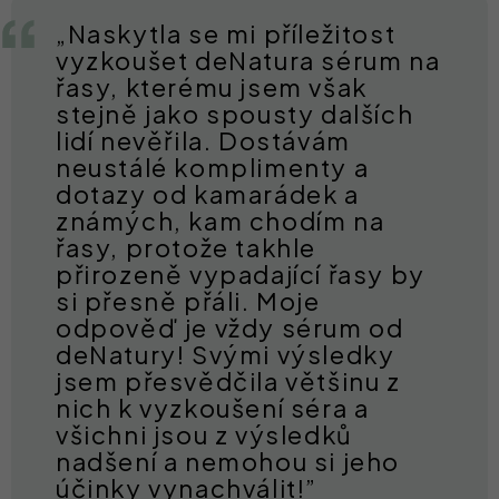
„Naskytla se mi příležitost
vyzkoušet deNatura sérum na
řasy, kterému jsem však
stejně jako spousty dalších
lidí nevěřila. Dostávám
neustálé komplimenty a
dotazy od kamarádek a
známých, kam chodím na
řasy, protože takhle
přirozeně vypadající řasy by
si přesně přáli. Moje
odpověď je vždy sérum od
deNatury! Svými výsledky
jsem přesvědčila většinu z
nich k vyzkoušení séra a
všichni jsou z výsledků
nadšení a nemohou si jeho
účinky vynachválit!”