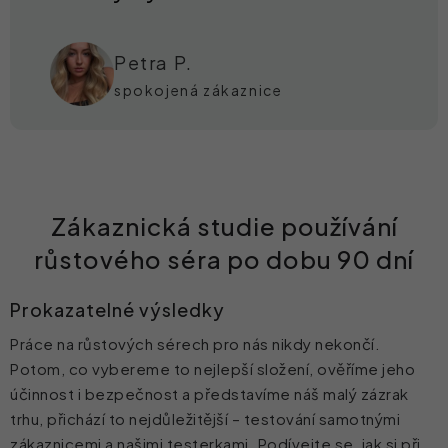
Petra P.
spokojená zákaznice
Zákaznická studie používání
růstového séra po dobu 90 dní
Prokazatelné výsledky
Práce na růstových sérech pro nás nikdy nekončí.
Potom, co vybereme to nejlepší složení, ověříme jeho
účinnost i bezpečnost a představíme náš malý zázrak
trhu, přichází to nejdůležitější – testování samotnými
zákaznicemi a našimi testerkami. Podívejte se, jak si při