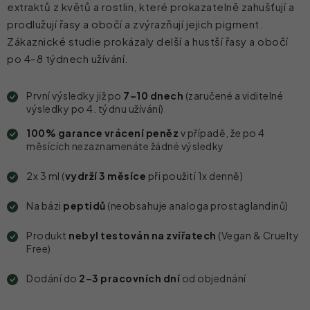
extraktů z květů a rostlin, které prokazatelně zahušťují a
prodlužují řasy a obočí a zvýrazňují jejich pigment.
Zákaznické studie prokázaly delší a hustší řasy a obočí
po 4–8 týdnech užívání.
První výsledky již po
7–10 dnech
(zaručené a viditelné
výsledky po 4. týdnu užívání)
100% garance vrácení peněz
v případě, že po 4
měsících nezaznamenáte žádné výsledky
2x 3 ml (
vydrží 3 měsíce
při použití 1x denně)
Na
bázi
peptidů
(neobsahuje analoga prostaglandinů)
Produkt
nebyl testován na zvířatech
(Vegan & Cruelty
Free)
Dodání do
2–3 pracovních dní
od objednání