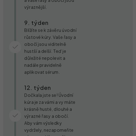
a vaše řasy a obočí jsou
výraznější.
9. týden
Blížíte se k závěru úvodní
růstové kúry. Vaše řasy a
obočí jsou viditelně
hustší a delší. Teď je
důležité nepolevit a
nadále pravidelně
aplikovat sérum.
12. týden
Dočkala jste se! Úvodní
kúra je za vámi a vy máte
krásně husté, dlouhé a
výrazné řasy a obočí.
Aby vám výsledky
vydržely, nezapomeňte