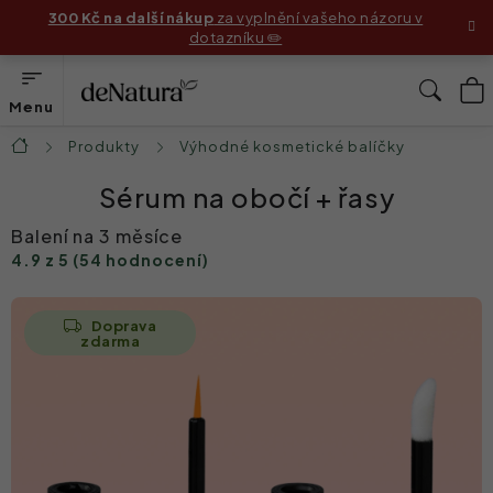
Přejít
300 Kč na další nákup
za vyplnění vašeho názoru v
dotazníku ✏️
na
obsah
N
Hleda
K
Produkty
Produkty
Výhodné kosmetické balíčky
Domů
Sérum na obočí + řasy
Složení
Balení na 3 měsíce
4.9 z 5 (54 hodnocení)
Jak používat produkty
Příběhy zákaznic
Doprava
zdarma
Před & Po
Blog
Náš příběh