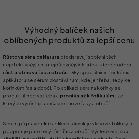
Výhodný balíček našich
oblíbených produktů za lepší cenu
Růstová séra deNatura
představují spojení těch
nejefektivnějších a nejdůležitějších látek, které podpoří
růst a obnovu řas a obočí.
Díky speciálnímu tenkému
aplikátoru se sérum dostává tam, kde je třeba, tedy ke
kořínkům řas a obočí. Po aplikaci séra na kořínky se
produkt ihned vstřebá a
proniká až k folikulům,
ze
kterých vyrůstají současné i nové řasy a obočí.
Sérum při pravidelné aplikaci stimuluje vlasové folikuly a
podporuje přirozený růst řas a obočí. Výsledkem jsou
silnější, zdravější, delší a hustší řasy a obočí.
První