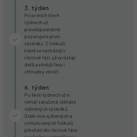
3. týden
Po prvních třech
týdnech už
pravděpodobně
pozorujete první
výsledky. Z folikulů,
které se nacházejí v
růstové fázi, už vyrůstají
delší a silnější řasy i
chloupky obočí.
6. týden
Po šesti týdnech už si
téměř zaručeně všímáte
viditelných výsledků.
Stále více vyživených a
stimulovaných folikulů
přechází do růstové fáze