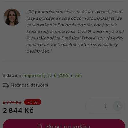
„Díky kombinaci našich sér získáte dlouhé, husté
řasy a přirozeně husté obočí. Toto DUO zajistí, že
se vás vaše okolí bude často ptát, kde jste tak
krásné řasy a obočí vzala. O 73 % delší řasy a o 53
% hustší obočí za 3 měsíce! Takové jsou výsledky
studie používání našich sér, které se zúčastnily
desítky žen.”
Skladem
12.8.2026
Možnosti doručení
2 994 Kč
–5 %
2 844 Kč
PŘIDAT DO KOŠÍKU