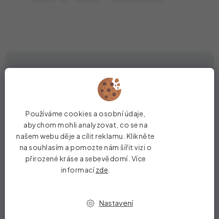
Používáme cookies a osobní údaje,
Přírodní kosmetika se 100%
abychom mohli analyzovat, co se na
garancí vrácení peněz
našem webu děje a cílit reklamu. Klikněte
na souhlasím a pomozte nám šířit vizi o
přirozené kráse a sebevědomí. Více
Stojíme si za kvalitou a účinností našich růstových
informací
zde
.
sér. To, za jak dlouhou dobu na sobě zpozorujete
první viditelné výsledky, záleží především na
aktuální fázi růstového cyklu vašich řas – nejdéle po
Nastavení
3 měsících ale zaručujeme viditelné výsledky úplně