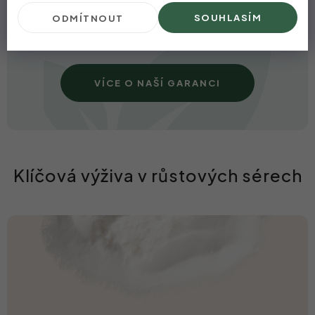
všem! A pokud se po třech měsících pravidelného
SOUHLASÍM
ODMÍTNOUT
používání séra výsledků nedočkáte, vrátíme vám
peníze.
VÍCE O NAŠÍ GARANCI
Klíčová výživa v růstových sérech