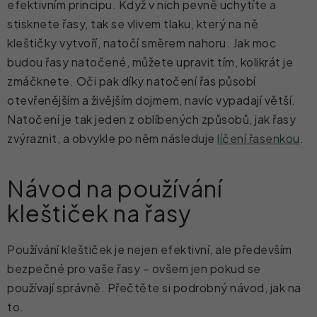
efektivním principu. Když v nich pevně uchytíte a
stisknete řasy, tak se vlivem tlaku, který na ně
kleštičky vytvoří, natočí směrem nahoru. Jak moc
budou řasy natočené, můžete upravit tím, kolikrát je
zmáčknete. Oči pak díky natočení řas působí
otevřenějším a živějším dojmem, navíc vypadají větší.
Natočení je tak jeden z oblíbených způsobů, jak řasy
zvýraznit, a obvykle po něm následuje
líčení řasenkou
.
Návod na používání
kleštiček na řasy
Používání kleštiček je nejen efektivní, ale především
bezpečné pro vaše řasy – ovšem jen pokud se
používají správně. Přečtěte si podrobný návod, jak na
to.