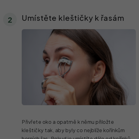
Umístěte kleštičky k řasám
Přivřete oko a opatrně k němu přiložte
kleštičky tak, aby byly co nejblíže kořínkům
horních řas. Pokud je umístíte dále od kořínků,