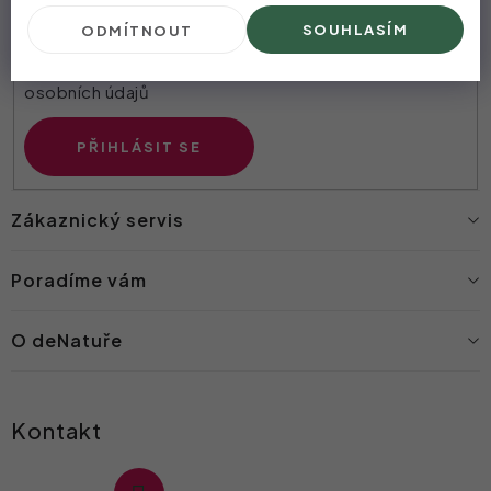
E-mail
SOUHLASÍM
ODMÍTNOUT
Vložením e-mailu souhlasíte s
podmínkami ochrany
osobních údajů
PŘIHLÁSIT SE
Zákaznický servis
Poradíme vám
O deNatuře
Kontakt