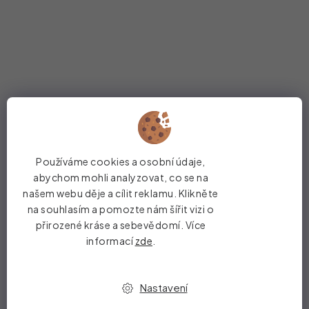
Používáme cookies a osobní údaje,
abychom mohli analyzovat, co se na
našem webu děje a cílit reklamu. Klikněte
na souhlasím a pomozte nám šířit vizi o
přirozené kráse a sebevědomí. Více
Odebírat newsletter
informací
zde
.
Vložte svůj e-mail a my vám budeme zasílat informace o
nových produktech na našem e-shopu.
Nastavení