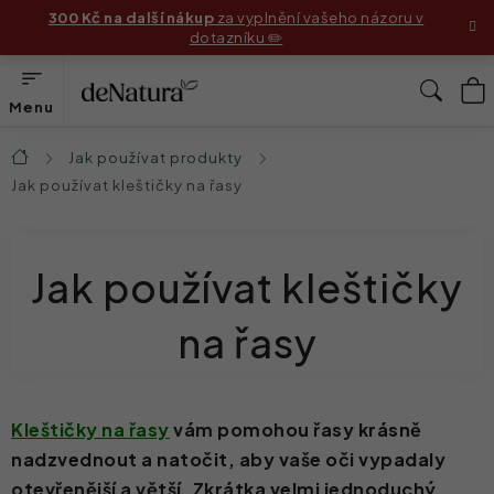
Přejít
300 Kč na další nákup
za vyplnění vašeho názoru v
dotazníku ✏️
na
obsah
N
Hleda
K
Produkty
Jak používat produkty
Domů
Jak používat kleštičky na řasy
Složení
Jak používat produkty
Jak používat kleštičky
Příběhy zákaznic
na řasy
Před & Po
Blog
Kleštičky na řasy
vám pomohou řasy krásně
nadzvednout a natočit, aby vaše oči vypadaly
Náš příběh
otevřenější a větší. Zkrátka velmi jednoduchý