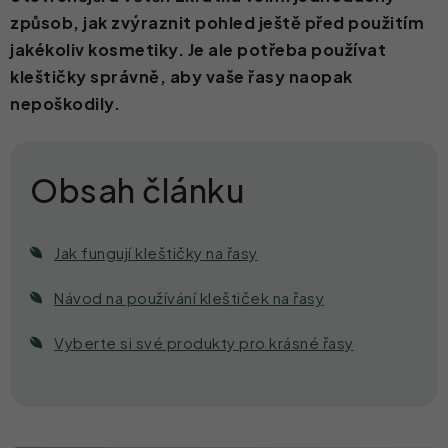
způsob, jak zvýraznit pohled ještě před použitím
Kontakt
jakékoliv kosmetiky. Je ale potřeba používat
kleštičky správně, aby vaše řasy naopak
nepoškodily.
Jak fungují kleštičky na řasy
Návod na používání kleštiček na řasy
Vyberte si své produkty pro krásné řasy