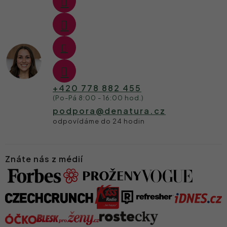
+420 778 882 455
podpora
@
denatura.cz
Znáte nás z médií