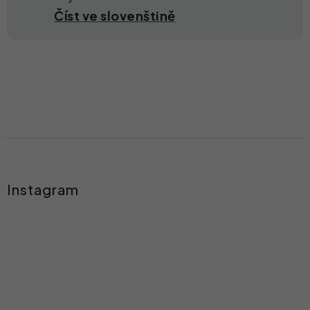
Číst ve slovenštině
Z
á
Instagram
p
a
t
í