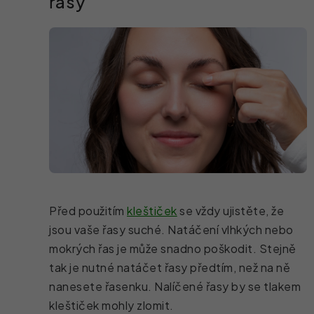
řasy
Před použitím
kleštiček
se vždy ujistěte, že
jsou vaše řasy suché. Natáčení vlhkých nebo
mokrých řas je může snadno poškodit. Stejně
tak je nutné natáčet řasy předtím, než na ně
nanesete řasenku. Nalíčené řasy by se tlakem
kleštiček mohly zlomit.