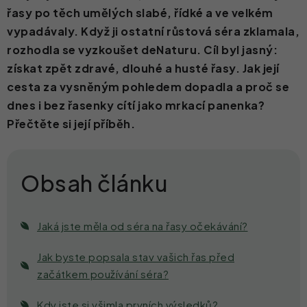
řasy po těch umělých slabé, řídké a ve velkém
Kontakt
vypadávaly. Když ji ostatní růstová séra zklamala,
rozhodla se vyzkoušet deNaturu. Cíl byl jasný:
získat zpět zdravé, dlouhé a husté řasy. Jak její
cesta za vysněným pohledem dopadla a proč se
dnes i bez řasenky cítí jako mrkací panenka?
Přečtěte si její příběh.
Jaká jste měla od séra na řasy očekávání?
Jak byste popsala stav vašich řas před
začátkem používání séra?
Kdy jste si všimla prvních výsledků?