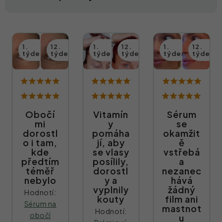
Obočí
Vitamín
Sérum
mi
y
se
dorostl
pomáha
okamžit
o i tam,
jí, aby
ě
kde
se vlasy
vstřebá
předtím
posílily,
a
téměř
dorostl
nezanec
nebylo
y a
hává
vyplnily
žádný
Hodnotí:
kouty
film ani
Sérum na
mastnot
Hodnotí:
obočí
u