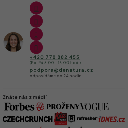
+420 778 882 455
podpora
@
denatura.cz
Znáte nás z médií