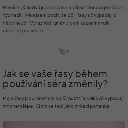
Prvních výsledků jsem si začala všímat zhruba po třech
týdnech. Měla jsem pocit, že oči i řasy už vypadají o
něco hezčí. Výraznější změnu jsem zaznamenala
přibližně po měsíci.
Jak se vaše řasy během
používání séra změnily?
Moje řasy jsou mnohem delší, hustší a celkově vypadají
mnohem lépe. Cítím se teď jako mrkací panenka.