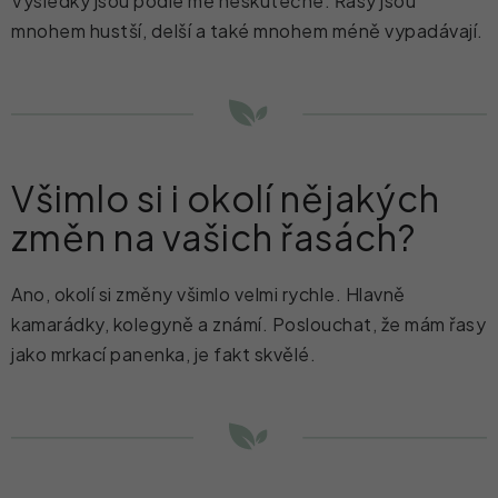
Výsledky jsou podle mě neskutečné. Řasy jsou
mnohem hustší, delší a také mnohem méně vypadávají.
Všimlo si i okolí nějakých
změn na vašich řasách?
Ano, okolí si změny všimlo velmi rychle. Hlavně
kamarádky, kolegyně a známí. Poslouchat, že mám řasy
jako mrkací panenka, je fakt skvělé.