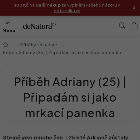
Přejít
300 Kč na další nákup
za vyplnění vašeho názoru v
dotazníku ✏️
na
obsah
N
Hleda
K
Produkty
Příběhy zákaznic
Domů
Příběh Adriany (25) | Připadám si jako mrkací panenka
Složení
Jak používat produkty
Příběh Adriany (25) |
Příběhy zákaznic
Připadám si jako
Před & Po
mrkací panenka
Blog
Náš příběh
Stejně jako mnoho žen, i 25leté Adrianě zůstaly