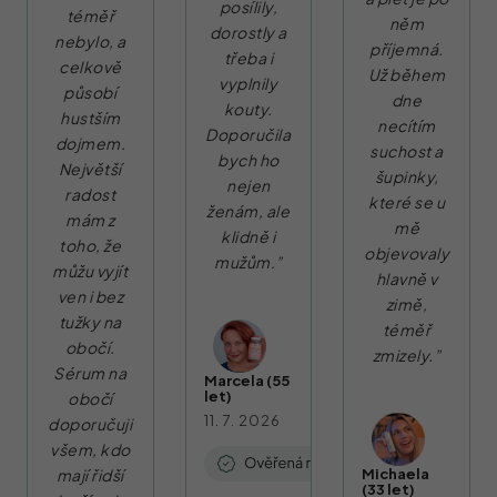
posílily,
téměř
něm
dorostly a
nebylo, a
příjemná.
třeba i
celkově
Už během
vyplnily
působí
dne
kouty.
hustším
necítím
Doporučila
dojmem.
suchost a
bych ho
Největší
šupinky,
nejen
radost
které se u
ženám, ale
mám z
mě
klidně i
toho, že
objevovaly
mužům.”
můžu vyjít
hlavně v
ven i bez
zimě,
tužky na
téměř
obočí.
zmizely.”
Sérum na
Marcela (55
let)
obočí
11. 7. 2026
doporučuji
všem, kdo
mají řidší
Michaela
(33 let)