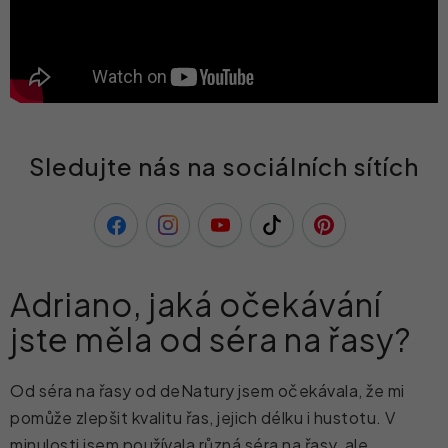
Sledujte nás na sociálních sítích
Adriano, jaká očekávání
jste měla od séra na řasy?
Od séra na řasy od deNatury jsem očekávala, že mi
pomůže zlepšit kvalitu řas, jejich délku i hustotu. V
minulosti jsem používala různá séra na řasy, ale