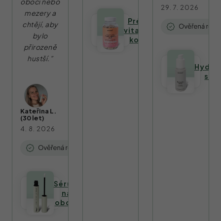
obočí nebo
29. 7. 2026
mezery a
Prémiový
chtějí, aby
vitamínový
bylo
komplex
přirozeně
hustší.”
Hydra
sér
Kateřina L.
(30 let)
4. 8. 2026
Sérum
na
obočí