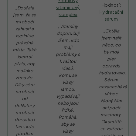
Prémiový
Hodnotí:
vitamínový
„Doufala
Hydratační
komplex
jsem, že se
sérum
mi obočí
„Vitamíny
zahustí a
„Chtěla
doporučuji
vyplní se
jsem najít
všem, kdo
prázdná
něco, co
mají
místa. Také
by moji
problémy s
jsem si
pleť
kvalitou
přála, aby
opravdu
vlasů,
malinko
hydratovalo.
komu se
ztmavlo.
Sérum
vlasy
Díky séru
nezanechává
lámou,
na obočí
vůbec
vypadávají
od
žádný film
nebo jsou
deNatury
ani pocit
řídké.
mi obočí
mastnoty.
Pomáhá,
dorostlo i
Okamžitě
aby se
tam, kde
se vstřebá
vlasy
předtím
a pleť je po