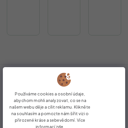
Z
á
Instagram
p
Používáme cookies a osobní údaje,
a
abychom mohli analyzovat, co se na
t
našem webu děje a cílit reklamu. Klikněte
na souhlasím a pomozte nám šířit vizi o
í
přirozené kráse a sebevědomí. Více
informací
zde
.