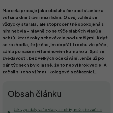
Kontakt
Marcela pracuje jako obsluha čerpací stanice a
většinu dne tráví mezi lidmi. O svůj vzhled se
vždycky starala, ale stoprocentně spokojená s
ním nebyla – hlavně co se týče slabých vlasů a
nehtů, které roky schovávala pod umělými. Když
se rozhodla, že je čas jim dopřát trochu víc péče,
sáhla po našem vitamínovém komplexu. Spíš ze
zvědavosti, bez velkých očekávání. Jenže už po
pár týdnech bylo jasné, že to nebyl krok vedle. A
začali si toho všímat i kolegové a zákazníci…
Jak vypadaly vaše vlasy a nehty, než jste začala