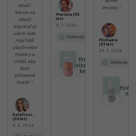
téměř
obočí.
zmizely.”
Sérum na
Marcela (55
let)
obočí
11. 7. 2026
doporučuji
všem, kdo
mají řidší
Michaela
(33 let)
obočí nebo
29. 7. 2026
mezery a
Prémiový
chtějí, aby
vitamínový
bylo
komplex
přirozeně
hustší.”
Hydra
sér
Kateřina L.
(30 let)
4. 8. 2026