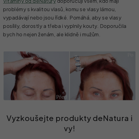
Vitamíny od deNatury
doporučuji všem, kdo mají
problémy s kvalitou vlasů, komu se vlasy lámou,
vypadávají nebo jsou řídké. Pomáhá, aby se vlasy
posílily, dorostly a třeba i vyplnily kouty. Doporučila
bych ho nejen ženám, ale klidně i mužům.
Vyzkoušejte produkty deNatura i
vy!