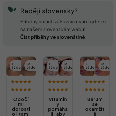
Raději slovensky?
Příběhy našich zákaznic nyní najdete i
na našem slovenském webu!
Číst příběhy ve slovenštině
Obočí
Vitamín
Sérum
mi
y
se
dorostl
pomáha
okamžit
o i tam,
jí, aby
ě