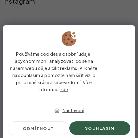
Instagram
p
a
t
í
Používáme cookies a osobní údaje,
abychom mohli analyzovat, co se na
našem webu děje a cílit reklamu. Klikněte
na souhlasím a pomozte nám šířit vizi o
přirozené kráse a sebevědomí. Více
informací
zde
.
Nastavení
SOUHLASÍM
ODMÍTNOUT