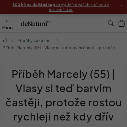
Přejít
300 Kč na další nákup
za vyplnění vašeho názoru v
dotazníku ✏️
na
obsah
N
Hleda
K
Produkty
Příběhy zákaznic
Domů
Příběh Marcely (55) | Vlasy si teď barvím častěji, protože
rostou rychleji než kdy dřív
Složení
Jak používat produkty
Příběh Marcely (55) |
Příběhy zákaznic
Vlasy si teď barvím
Před & Po
častěji, protože rostou
Blog
rychleji než kdy dřív
Náš příběh