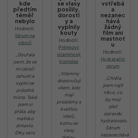
kde
se vlasy
vstřebá
předtím
posílily,
a
téměř
dorostl
nezanec
nebylo
y a
hává
vyplnily
žádný
Hodnotí:
kouty
film ani
Sérum na
mastnot
Hodnotí:
obočí
u
Prémiový
Hodnotí:
vitamínový
„Doufala
Hydratační
komplex
jsem, že se
sérum
mi obočí
„Vitamíny
zahustí a
„Chtěla
doporučuji
vyplní se
jsem najít
všem, kdo
prázdná
něco, co
mají
místa. Také
by moji
problémy s
jsem si
pleť
kvalitou
přála, aby
opravdu
vlasů,
malinko
hydratovalo.
komu se
ztmavlo.
Sérum
vlasy
Díky séru
nezanechává
lámou,