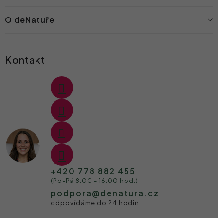
O deNatuře
Kontakt
+420 778 882 455
podpora
@
denatura.cz