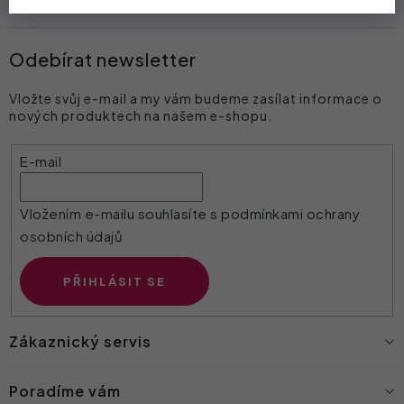
Odebírat newsletter
Vložte svůj e-mail a my vám budeme zasílat informace o
nových produktech na našem e-shopu.
E-mail
Vložením e-mailu souhlasíte s
podmínkami ochrany
osobních údajů
PŘIHLÁSIT SE
Zákaznický servis
Poradíme vám