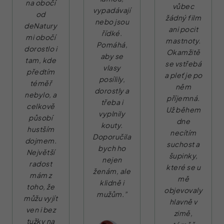
na obočí
vůbec
vypadávají
od
žádný film
nebo jsou
deNatury
ani pocit
řídké.
mi obočí
mastnoty.
Pomáhá,
dorostlo i
Okamžitě
aby se
tam, kde
se vstřebá
vlasy
předtím
a pleť je po
posílily,
téměř
něm
dorostly a
nebylo, a
příjemná.
třeba i
celkově
Už během
vyplnily
působí
dne
kouty.
hustším
necítím
Doporučila
dojmem.
suchost a
bych ho
Největší
šupinky,
nejen
radost
které se u
ženám, ale
mám z
mě
klidně i
toho, že
objevovaly
mužům.”
můžu vyjít
hlavně v
ven i bez
zimě,
tužky na