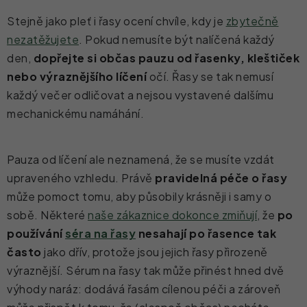
Stejně jako pleť i řasy ocení chvíle, kdy je
zbytečně
nezatěžujete
. Pokud nemusíte být nalíčená každý
den,
dopřejte si občas pauzu od řasenky, kleštiček
nebo výraznějšího líčení
očí. Řasy se tak nemusí
každý večer odličovat a nejsou vystavené dalšímu
mechanickému namáhání.
Pauza od líčení ale neznamená, že se musíte vzdát
upraveného vzhledu. Právě
pravidelná péče o řasy
může pomoct tomu, aby působily krásněji i samy o
sobě. Některé
naše zákaznice dokonce zmiňují
, že
po
používání
séra na řasy
nesahají po řasence tak
často
jako dřív, protože jsou jejich řasy přirozeně
výraznější. Sérum na řasy tak může přinést hned dvě
výhody naráz: dodává řasám cílenou péči a zároveň