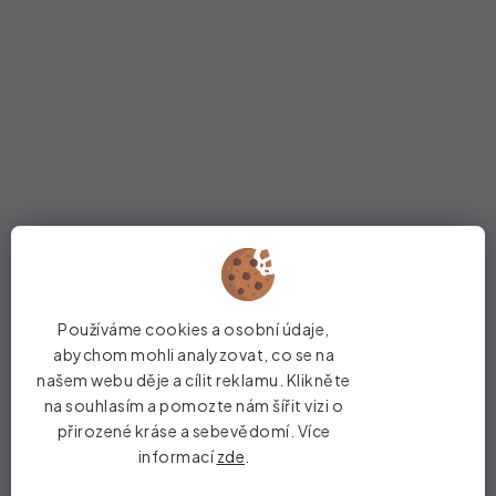
Používáme cookies a osobní údaje,
abychom mohli analyzovat, co se na
Odebírat newsletter
našem webu děje a cílit reklamu. Klikněte
na souhlasím a pomozte nám šířit vizi o
přirozené kráse a sebevědomí. Více
Vložte svůj e-mail a my vám budeme zasílat informace o
nových produktech na našem e-shopu.
informací
zde
.