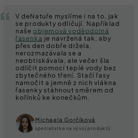
V deNatuře myslíme i na to, jak
se produkty odličují. Například
naše
objemová voděodolná
řasenka
je navržená tak, aby
přes den dobře držela,
nerozmazávala se a
neobtiskávala, ale večer šla
odlíčit pomocí teplé vody bez
zbytečného tření. Stačí řasy
namočit a jemně z nich vlákna
řasenky stáhnout směrem od
kořínků ke konečkům.
Michaela Gorčíková
specialistka na vývoj produktů