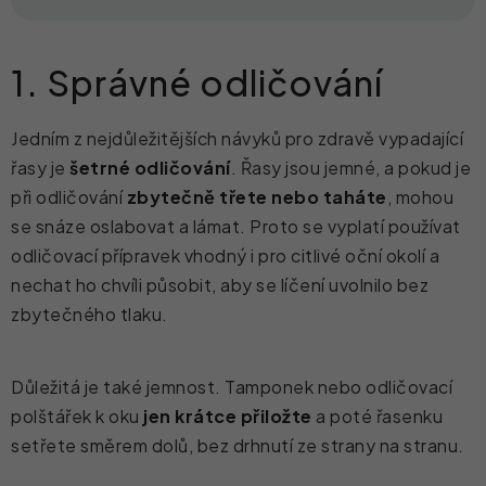
1. Správné odličování
Jedním z nejdůležitějších návyků pro zdravě vypadající
řasy je
šetrné
odličování
. Řasy jsou jemné, a pokud je
při odličování
zbytečně třete nebo taháte
, mohou
se snáze oslabovat a lámat. Proto se vyplatí používat
odličovací přípravek vhodný i pro citlivé oční okolí a
nechat ho chvíli působit, aby se líčení uvolnilo bez
zbytečného tlaku.
Důležitá je také jemnost. Tamponek nebo odličovací
polštářek k oku
jen krátce přiložte
a poté řasenku
setřete směrem dolů, bez drhnutí ze strany na stranu.