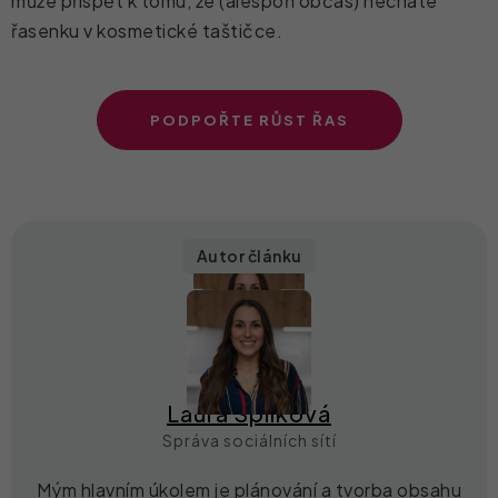
může přispět k tomu, že (alespoň občas) necháte
řasenku v kosmetické taštičce.
PODPOŘTE RŮST ŘAS
Autor článku
Laura Spilková
Správa sociálních sítí
Mým hlavním úkolem je plánování a tvorba obsahu