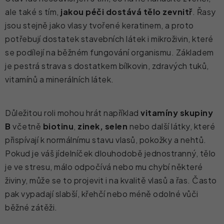
ale také s tím,
jakou péči dostává tělo zevnitř
. Řasy
jsou stejně jako vlasy tvořené keratinem, a proto
potřebují dostatek stavebních látek i mikroživin, které
se podílejí na běžném fungování organismu. Základem
je pestrá strava s dostatkem bílkovin, zdravých tuků,
vitamínů a minerálních látek.
Důležitou roli mohou hrát například
vitamíny skupiny
B
včetně
biotinu
,
zinek, selen
nebo další látky, které
přispívají k normálnímu stavu vlasů, pokožky a nehtů.
Pokud je váš jídelníček dlouhodobě jednostranný, tělo
je ve stresu, málo odpočívá nebo mu chybí některé
živiny, může se to projevit i na kvalitě vlasů a řas. Často
pak vypadají slabší, křehčí nebo méně odolné vůči
běžné zátěži.