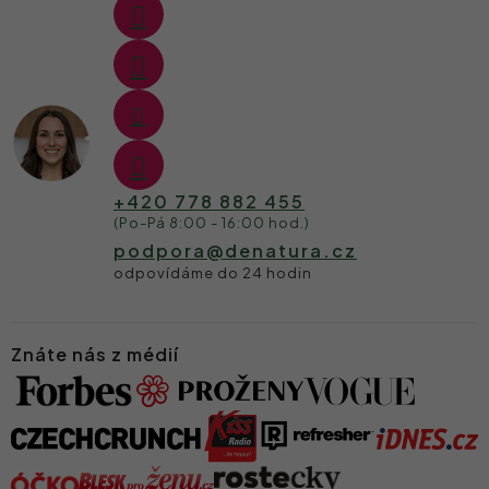
+420 778 882 455
podpora
@
denatura.cz
Znáte nás z médií