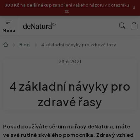
Přejít
300 Kč na další nákup
za sdílení vašeho názoru v dotazníku
✏️
na
obsah
N
Hleda
K
Produkty
Blog
4 základní návyky pro zdravé řasy
Domů
Složení
28.6.2021
Jak používat produkty
4 základní návyky pro
Příběhy zákaznic
zdravé řasy
Před & Po
Blog
Pokud používáte sérum na řasy deNatura, máte
ve své rutině skvělého pomocníka. Zdravý vzhled
Náš příběh