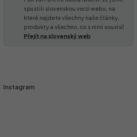
spustili slovenskou verzi webu, na
které najdete všechny naše články,
produkty a všechno, co s nimi souvisí!
Přejít na slovenský web
Z
á
Instagram
p
a
t
í