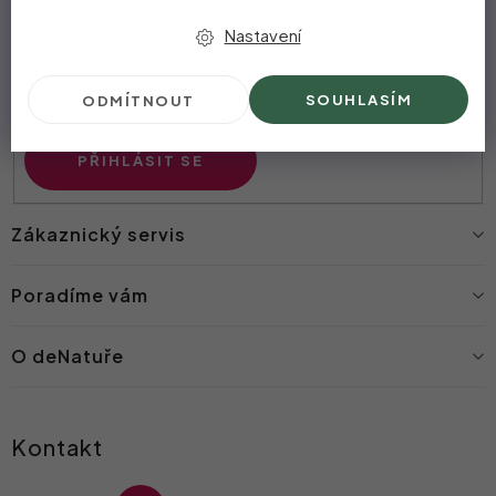
E-mail
Nastavení
Vložením e-mailu souhlasíte s
podmínkami ochrany
SOUHLASÍM
ODMÍTNOUT
osobních údajů
PŘIHLÁSIT SE
Zákaznický servis
Poradíme vám
O deNatuře
Kontakt