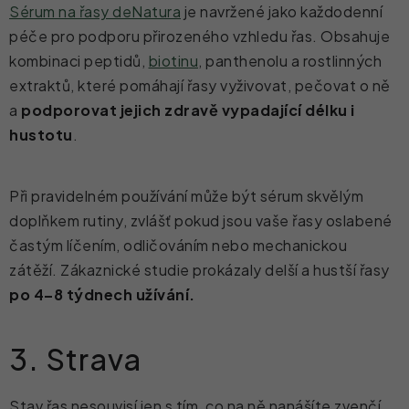
Sérum na řasy deNatura
je navržené jako každodenní
péče pro podporu přirozeného vzhledu řas. Obsahuje
kombinaci peptidů,
biotinu
, panthenolu a rostlinných
extraktů, které pomáhají řasy vyživovat, pečovat o ně
a
podporovat
jejich zdravě vypadající délku i
hustotu
.
Při pravidelném používání může být sérum skvělým
doplňkem rutiny, zvlášť pokud jsou vaše řasy oslabené
častým líčením, odličováním nebo mechanickou
zátěží.
Zákaznické studie prokázaly delší a hustší řasy
po 4–8 týdnech užívání.
3. Strava
Stav řas nesouvisí jen s tím, co na ně nanášíte zvenčí,