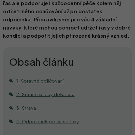
řas ale podporuje i každodenní péče kolem něj –
Kontakt
od šetrného odličování až po dostatek
odpočinku. Připravili jsme pro vás 4 základní
návyky, které mohou pomoct udržet řasy v dobré
kondici a podpořit jejich přirozeně krásný vzhled.
1. Správné odličování
2. Sérum na řasy deNatura
3. Strava
4. Odpočinek pro vaše řasy