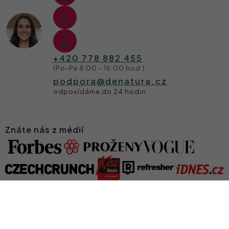
+420 778 882 455
podpora
@
denatura.cz
Znáte nás z médií
Vytvořil Shoptet