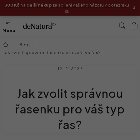
Přejít
300 Kč na další nákup
za sdílení vašeho názoru v dotazníku
✏️
na
obsah
N
Hleda
K
Produkty
Blog
Domů
Jak zvolit správnou řasenku pro váš typ řas?
Složení
12.12.2023
Jak používat produkty
Jak zvolit správnou
Příběhy zákaznic
Před & Po
řasenku pro váš typ
Blog
řas?
Náš příběh