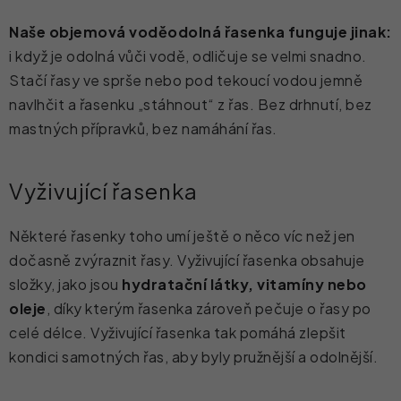
Naše objemová voděodolná řasenka funguje jinak:
i když je odolná vůči vodě, odličuje se velmi snadno.
Stačí řasy ve sprše nebo pod tekoucí vodou jemně
navlhčit a řasenku „stáhnout“ z řas. Bez drhnutí, bez
mastných přípravků, bez namáhání řas.
Vyživující řasenka
Některé řasenky toho umí ještě o něco víc než jen
dočasně zvýraznit řasy. Vyživující řasenka obsahuje
složky, jako jsou
hydratační látky, vitamíny nebo
oleje
, díky kterým řasenka zároveň pečuje o řasy po
celé délce
. Vyživující řasenka tak pomáhá zlepšit
kondici samotných řas, aby byly pružnější a odolnější.