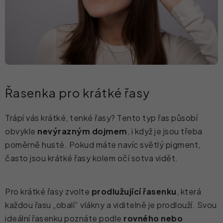
Řasenka pro krátké řasy
Trápí vás krátké, tenké řasy? Tento typ řas působí
obvykle
nevýrazným dojmem
, i když je jsou třeba
poměrně husté. Pokud máte navíc světlý pigment,
často jsou krátké řasy kolem očí sotva vidět.
Pro krátké řasy zvolte
prodlužující řasenku
, která
každou řasu „obalí“ vlákny a viditelně je prodlouží. Svou
ideální řasenku poznáte podle
rovného nebo