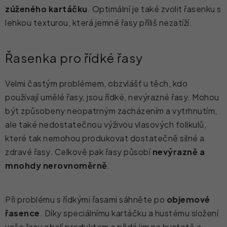
zúženého kartáčku
. Optimální je také zvolit řasenku s
lehkou texturou, která jemné řasy příliš nezatíží.
Řasenka pro řídké řasy
Velmi častým problémem, obzvlášť u těch, kdo
používají umělé řasy, jsou řídké, nevýrazné řasy. Mohou
být způsobeny neopatrným zacházením a vytrhnutím,
ale také nedostatečnou výživou vlasových folikulů,
které tak nemohou produkovat dostatečně silné a
zdravé řasy. Celkově pak řasy působí
nevýrazně a
mnohdy nerovnoměrně
.
Při problému s řídkými řasami sáhněte po
objemové
řasence
. Díky speciálnímu kartáčku a hustému složení
vaše řasy obalí produktem a přidá jim na hustotě a