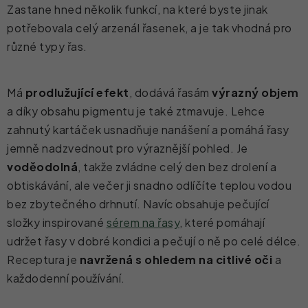
Zastane hned několik funkcí, na které byste jinak
potřebovala celý arzenál řasenek, a je tak vhodná pro
různé typy řas.
Má
prodlužující efekt
, dodává řasám
výrazný
objem
a díky obsahu pigmentu je také ztmavuje. Lehce
zahnutý kartáček usnadňuje nanášení a pomáhá řasy
jemně nadzvednout pro výraznější pohled. Je
voděodolná
, takže zvládne celý den bez drolení a
obtiskávání, ale večer ji snadno odlíčíte teplou vodou
bez zbytečného drhnutí. Navíc obsahuje pečující
složky inspirované
sérem na řasy
, které pomáhají
udržet řasy v dobré kondici a pečují o ně po celé délce.
Receptura je
navržená s ohledem na citlivé oči
a
každodenní používání.