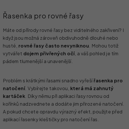
Řasenka pro rovné řasy
Máte od přírody rovné řasy bez viditelného zakřivení? I
když jsou možná zároveň obdivuhodně dlouhé nebo
husté,
rovné řasy často nevyniknou
. Mohou totiž
vytvářet
dojem přivřených očí
, a váš pohled je tím
pádem tlumenější a unavenější.
Problém s krátkými řasami snadno vyřeší
řasenka pro
natočení
. Vybírejte takovou,
která má zahnutý
kartáček
. Díky němu při aplikaci řasy rovnou od
kořínků nadzvednete a dodáte jim přirozené natočení.
A pokud chcete opravdu výrazný efekt, použijte před
aplikací řasenky kleštičky pro natočení řas.