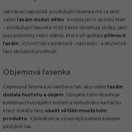
Jak název napovídá, prodlužující řasenka má za úkol
vašim
řasám dodat délku
. A nejde jen o optický klam
– prodlužující řasenka totiž často obsahuje složky, jako
jsou polymery nebo vlákna, které při aplikaci
přilnou k
řasám
. Vytvoří tak v podstatě „nástavbu“ a skutečně
řasy dočasně prodlouží.
Objemová řasenka
Objemová řasenka je navržena tak, aby vašim
řasám
dodala hustotu a objem
. Obvykle toho dosahuje
kombinací hutnějšího složení a mohutného kartáčku,
který dokáže řasy
obalit větším množstvím
produktu
. Výsledkem je výraznější pohled a dojem
plnějších řas.