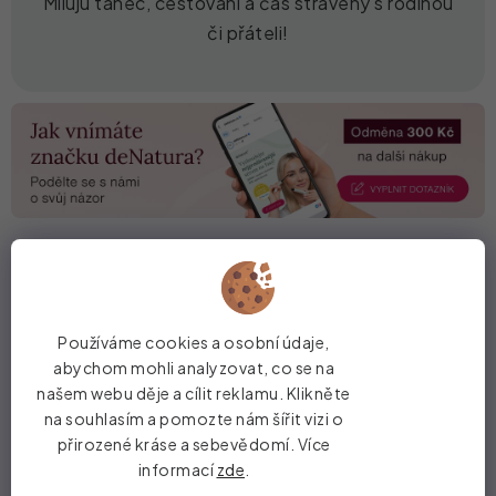
Miluju tanec, cestování a čas strávený s rodinou
či přáteli!
Žijete na Slovensku?
Používáme cookies a osobní údaje,
Pak vás jistě potěší, že deNatura je
abychom mohli analyzovat, co se na
teď plně k dispozici i slovenským
našem webu děje a cílit reklamu. Klikněte
zákaznicím! Pokud vás zaujala naše
na souhlasím a pomozte nám šířit vizi o
přirozené kráse a sebevědomí. Více
objemová řasenka, můžete si ji
informací
zde
.
snadno objednat na našem