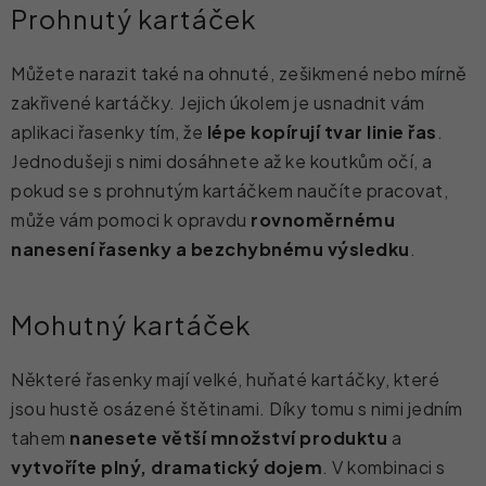
Prohnutý kartáček
Můžete narazit také na ohnuté, zešikmené nebo mírně
zakřivené kartáčky. Jejich úkolem je usnadnit vám
aplikaci řasenky tím, že
lépe kopírují tvar linie řas
.
Jednodušeji s nimi dosáhnete až ke koutkům očí, a
pokud se s prohnutým kartáčkem naučíte pracovat,
může vám pomoci k opravdu
rovnoměrnému
nanesení řasenky a bezchybnému výsledku
.
Mohutný kartáček
Některé řasenky mají velké, huňaté kartáčky, které
jsou hustě osázené štětinami. Díky tomu s nimi jedním
tahem
nanesete větší množství produktu
a
vytvoříte plný, dramatický dojem
. V kombinaci s