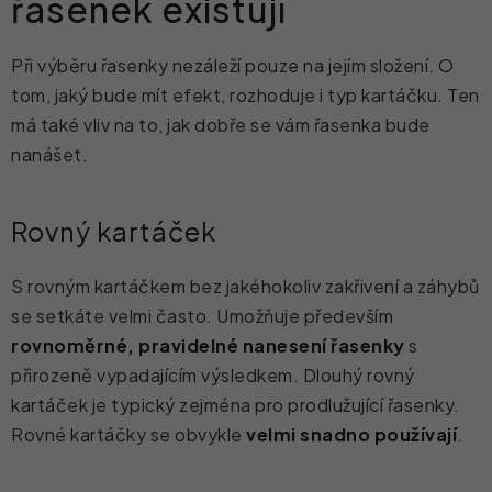
řasenek existují
Při výběru řasenky nezáleží pouze na jejím složení. O
tom, jaký bude mít efekt, rozhoduje i typ kartáčku. Ten
má také vliv na to, jak dobře se vám řasenka bude
nanášet.
Rovný kartáček
S rovným kartáčkem bez jakéhokoliv zakřivení a záhybů
se setkáte velmi často. Umožňuje především
rovnoměrné, pravidelné nanesení řasenky
s
přirozeně vypadajícím výsledkem. Dlouhý rovný
kartáček je typický zejména pro prodlužující řasenky.
Rovné kartáčky se obvykle
velmi snadno používají
.