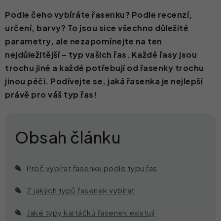
Podle čeho vybíráte řasenku? Podle recenzí,
Kontakt
určení, barvy? To jsou sice všechno důležité
parametry, ale nezapomínejte na ten
nejdůležitější – typ vašich řas. Každé řasy jsou
trochu jiné a každé potřebují od řasenky trochu
jinou péči. Podívejte se, jaká řasenka je nejlepší
právě pro váš typ řas!
Proč vybírat řasenku podle typu řas
Z jakých typů řasenek vybírat
Jaké typy kartáčků řasenek existují