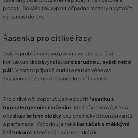
plnosti. Dokáže tak vyplnit případné mezery a vytvořit
výraznější dojem.
Řasenka pro citlivé řasy
Dalším problémem jsou pak citlivé oči, které při
kontaktu s dráždivými látkami
zarudnou, svědí nebo
pálí
. V tomto případě budete muset věnovat
zvýšenou pozornost hlavně složení řasenky.
Pro citlivé oči doporučujeme použít
řasenku s
hypoalergenním složením
. Ideální je taková, která
obsahuje
šetrné
složky
bez chemických konzervantů
a parfemace. Výhodou je také
kartáček s měkkými
štětinkami
, které vaše oči nepodráždí.