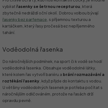
vybírat
řasenky se šetrnou recepturou
, která
zbytečně nedráždí oční okolí. Dobrou volbou bývají
řasenky bez parfemace
, s příjemnou texturou a
kartáčkem, který řasy pročesá bez nepříjemného
tahání.
Voděodolná řasenka
Do náročnějších podmínek, na sport či k vodě se hodí
voděodolná řasenka. Obsahuje voděodolné látky,
které kolem řas vytvoří bariéru a
brání rozmazávání a
roztékání řasenky
, když přijde do kontaktu s vodou.
U většiny voděodolných řasenek je potřeba počítat s
náročnějším odličováném, protože na řasách drží
opravdu pevně.