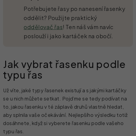
Potřebujete řasy po nanesení řasenky
oddělit? Použijte praktický
oddělovač řas
! Ten náš vám navíc
poslouží i jako kartáček na obočí.
Jak vybrat řasenku podle
typu řas
Už víte, jaké typy řasenek existují a s jakými kartáčky
se u nich můžete setkat. Pojďme se tedy podívat na
to, jakou řasenku v té záplavě druhů vlastně hledat,
aby splnila vaše očekávání. Nejlepšího výsledku totiž
dosáhnete, když si vyberete řasenku podle vašeho
typu řas.