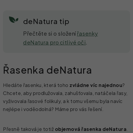
deNatura tip
Přečtěte si o složení
řasenky
deNatura pro citlivé oči
.
Řasenka deNatura
Hledáte řasenku, která toho
zvládne víc najednou
?
Chcete, aby prodlužovala, zahušťovala, natáčela řasy,
vyživovala řasové folikuly, a k tomu všemu byla navíc
nejlépe i voděodolná? Máme pro vás řešení.
Přesně taková je totiž
objemová řasenka deNatura
.