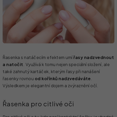
Řasenka s natáčecím efektem umí
řasy nadzvednout
a natočit
. Využívá k tomu nejen speciální složení, ale
také zahnutý kartáček, kterým řasy při nanášení
řasenky rovnou
od kořínků nadzvedáváte
.
Výsledkem je elegantní dojem a zvýraznění očí.
Řasenka pro citlivé oči
Pro citlivé oči a ty, kdo nosí kontaktní čočky, je vhodné