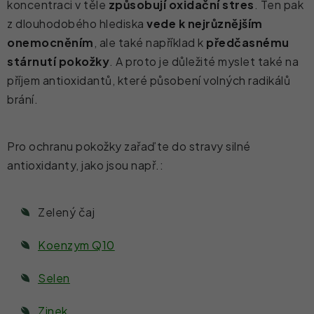
koncentraci v těle
způsobují oxidační stres
. Ten pak
z dlouhodobého hlediska
vede k nejrůznějším
onemocněním
, ale také například k
předčasnému
stárnutí pokožky
. A proto je důležité myslet také na
příjem antioxidantů, které působení volných radikálů
brání.
Pro ochranu pokožky zařaďte do stravy silné
antioxidanty, jako jsou např.:
Zelený čaj
Koenzym Q10
Selen
Zinek