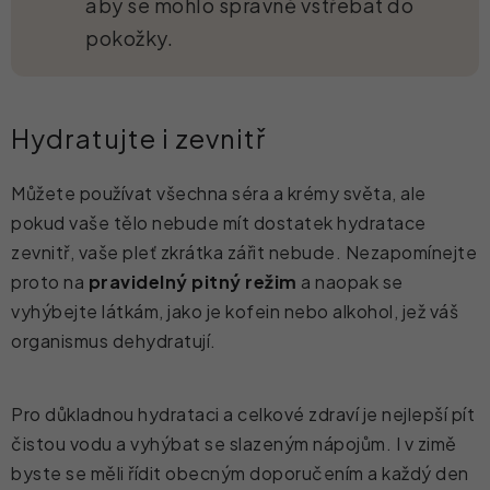
aby se mohlo správně vstřebat do
pokožky.
Hydratujte i zevnitř
Můžete používat všechna séra a krémy světa, ale
pokud vaše tělo nebude mít dostatek hydratace
zevnitř, vaše pleť zkrátka zářit nebude. Nezapomínejte
proto na
pravidelný pitný režim
a naopak se
vyhýbejte látkám, jako je kofein nebo alkohol, jež váš
organismus dehydratují.
Pro důkladnou hydrataci a celkové zdraví je nejlepší pít
čistou vodu a vyhýbat se slazeným nápojům. I v zimě
byste se měli řídit obecným doporučením a každý den