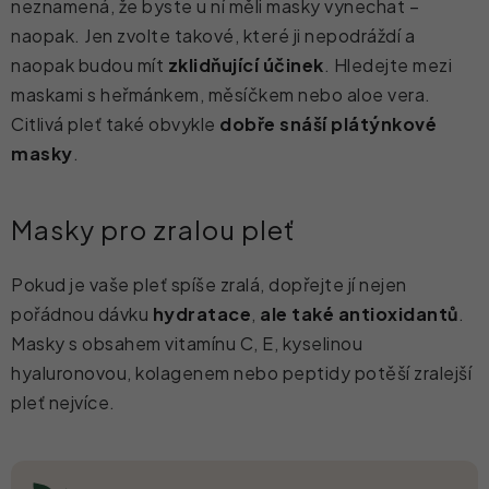
neznamená, že byste u ní měli masky vynechat –
naopak. Jen zvolte takové, které ji nepodráždí a
naopak budou mít
zklidňující účinek
. Hledejte mezi
maskami s heřmánkem, měsíčkem nebo aloe vera.
Citlivá pleť také obvykle
dobře snáší plátýnkové
masky
.
Masky pro zralou pleť
Pokud je vaše pleť spíše zralá, dopřejte jí nejen
pořádnou dávku
hydratace
,
ale také antioxidantů
.
Masky s obsahem vitamínu C, E, kyselinou
hyaluronovou, kolagenem nebo peptidy potěší zralejší
pleť nejvíce.