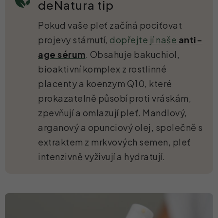
deNatura tip
Pokud vaše pleť začíná pociťovat
projevy stárnutí,
dopřejte jí naše
anti-
age sérum
. Obsahuje bakuchiol,
bioaktivní komplex z rostlinné
placenty a koenzym Q10, které
prokazatelně působí proti vráskám,
zpevňují a omlazují pleť. Mandlový,
arganový a opunciový olej, společně s
extraktem z mrkvových semen, pleť
intenzivně vyživují a hydratují.