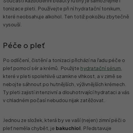
Součástí každodenní beauty rutiny je samozřejmě i
tonizace pleti. Používejte při ní hydratační tonikum,
které neobsahuje alkohol. Ten totiž pokožku zbytečně
vysouší.
Péče o pleť
Po odlíčení, čistění a tonizaci přichází na řadu péče o
pleť pomocí sér a krémů. Použijte
hydratační sérum
,
které v pleti spolehlivě uzamkne vlhkost, a v zimě se
nebojte sáhnout po hutnějších, výživnějších krémech.
Ty pleti zajistí intenzivní a dlouhotrvající hydrataci a vás
v chladném počasí nebudou nijak zatěžovat.
Jednou ze složek, která by ve vaší (nejen) zimní péči o
pleť neměla chybět, je
bakuchiol
. Představuje