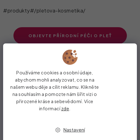
#produkty#/pletova-kosmetika/
OBJEVTE PŘÍRODNÍ PÉČI O PLEŤ
7. Nezapomínejte na péči
o rty a ruce
Používáme cookies a osobní údaje,
abychom mohli analyzovat, co se na
našem webu děje a cílit reklamu. Klikněte
Napadlo vás při čtení našich rad, že stejnou péči
na souhlasím a pomozte nám šířit vizi o
potřebují i vaše rty a ruce? Ty jsou totiž při péči o
přirozené kráse a sebevědomí. Více
pokožku mnohdy opomíjenými částmi, a přitom jsou
informací
zde
.
vnějším vlivům vystaveny úplně stejně, ne-li ještě více
než vaše tvář.
Nastavení