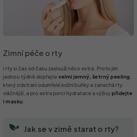
Zimní péče o rty
I rty si čas od času zaslouží něco extra. Proto jim
jednou týdně dopřejte
velmi jemný, šetrný peeling
,
který odstraní odumřelé kožní buňky a zanechá rty
vláčnější, a pro extra porci hydratace a výživy
přidejte
i masku
.
Jak se v zimě starat o rty?