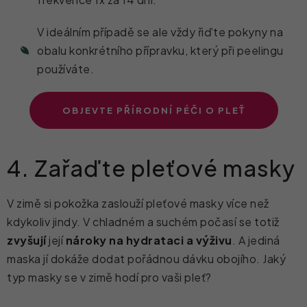
V ideálním případě se ale vždy řiďte pokyny na
obalu konkrétního přípravku, který při peelingu
používáte.
OBJEVTE PŘÍRODNÍ PÉČI O PLEŤ
4. Zařaďte pleťové masky
V zimě si pokožka zaslouží pleťové masky více než
kdykoliv jindy. V chladném a suchém počasí se totiž
zvyšují
její
nároky na hydrataci a výživu
. A jediná
maska jí dokáže dodat pořádnou dávku obojího. Jaký
typ masky se v zimě hodí pro vaši pleť?