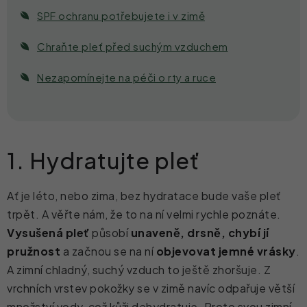
SPF ochranu potřebujete i v zimě
Chraňte pleť před suchým vzduchem
Nezapomínejte na péči o rty a ruce
1. Hydratujte pleť
Ať je léto, nebo zima, bez hydratace bude vaše pleť
trpět. A věřte nám, že to na ní velmi rychle poznáte.
Vysušená pleť
působí
unaveně, drsně, chybí jí
pružnost
a začnou se na ní
objevovat jemné vrásky
.
A zimní chladný, suchý vzduch to ještě zhoršuje. Z
vrchních vrstev pokožky se v zimě navíc odpařuje větší
množství vody, což kůži dehydratuje. Proto svou zimní