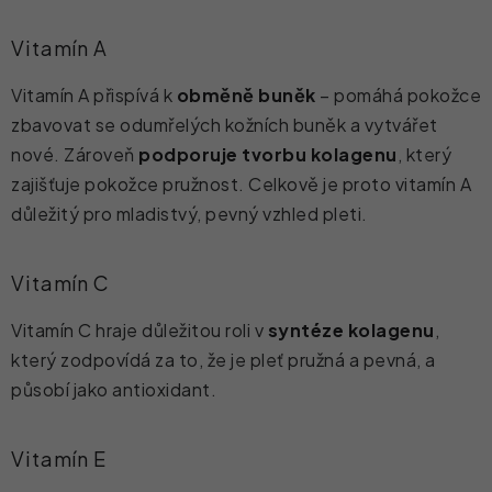
Vitamín A
Vitamín A přispívá k
obměně buněk
– pomáhá pokožce
zbavovat se odumřelých kožních buněk a vytvářet
nové. Zároveň
podporuje tvorbu kolagenu
, který
zajišťuje pokožce pružnost. Celkově je proto vitamín A
důležitý pro mladistvý, pevný vzhled pleti.
Vitamín C
Vitamín C hraje důležitou roli v
syntéze kolagenu
,
který zodpovídá za to, že je pleť pružná a pevná, a
působí jako antioxidant.
Vitamín E