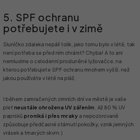
5. SPF ochranu
potřebujete i v zimě
Sluníčko zdaleka nepálí tolik, jako tomu bylo v létě, tak
není potřeba se před ním chránit? Chyba! A to ani
nemluvíme o celodenní prosluněné
lyžovačce, na
kterou potřebujete SPF ochranu mnohem vyšší, než
jakou používáte v létě na pláž.
I během zamračených zimních dní ve městě je vaše
pleť
neustále ohrožena UV zářením
. Až 80 % UV
paprsků
proniká i přes mraky
a nepozorovaně
způsobuje předčasné stárnutí pokožky, vznik jemných
vrásek a tmavých skvrn.)