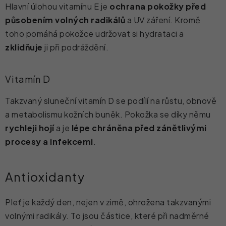
Hlavní úlohou vitamínu E je
ochrana pokožky před
působením volných radikálů
a UV záření. Kromě
toho pomáhá pokožce udržovat si hydrataci a
zklidňuje
ji při podráždění.
Vitamín D
Takzvaný sluneční vitamín D se podílí na růstu, obnově
a metabolismu kožních buněk. Pokožka se díky němu
rychleji hojí
a je
lépe chráněna před zánětlivými
procesy a infekcemi
.
Antioxidanty
Pleť je každý den, nejen v zimě, ohrožena takzvanými
volnými radikály. To jsou částice, které při nadměrné