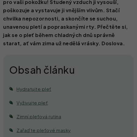
pro vaši pokožku! Studený vzduch ji vysouší,
poškozuje a vystavuje ji vnějším vlivům. Stačí
Kontakt
chvilka nepozornosti, a skončíte se suchou,
unavenou pletí a popraskanými rty. Přečtěte si,
jak se o pleť během chladných dnů správně
starat, ať vám zima už nedělá vrásky. Doslova.
Hydratujte pleť
Vyživujte pleť
Zimní pleťová rutina
Zařaďte pleťové masky