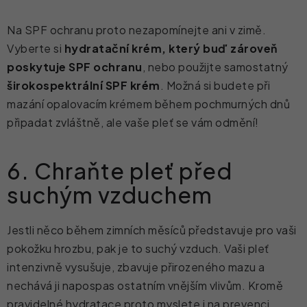
Na SPF ochranu proto nezapomínejte ani v zimě.
Vyberte si
hydratační krém, který buď zároveň
poskytuje SPF ochranu
, nebo použijte samostatný
širokospektrální SPF krém
. Možná si budete při
mazání opalovacím krémem během pochmurných dnů
připadat zvláštně, ale vaše pleť se vám odmění!
6. Chraňte pleť před
suchým vzduchem
Jestli něco během zimních měsíců představuje pro vaši
pokožku hrozbu, pak je to suchý vzduch. Vaši pleť
intenzivně vysušuje, zbavuje přirozeného mazu a
nechává ji napospas ostatním vnějším vlivům. Kromě
pravidelné hydratace proto myslete i na prevenci