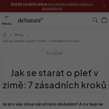
Přejít
300 Kč na další nákup
za vyplnění vašeho názoru v
dotazníku ✏️
na
obsah
N
Hleda
K
Produkty
Blog
Domů
Jak se starat o pleť v zimě: 7 zásadních kroků
Složení
5.1.2024
Jak používat produkty
Jak se starat o pleť v
Příběhy zákaznic
Před & Po
zimě: 7 zásadních kroků
Blog
Je pro vás zima náročným obdobím? A co teprve
Náš příběh