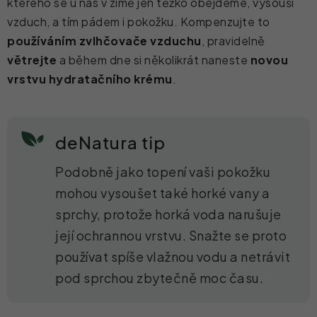
kterého se u nás v zimě jen těžko obejdeme, vysouší
vzduch, a tím pádem i pokožku. Kompenzujte to
používáním zvlhčovače vzduchu
, pravidelně
větrejte
a během dne si několikrát naneste
novou
vrstvu hydratačního krému
.
deNatura tip
Podobně jako topení vaši pokožku
mohou vysoušet také horké vany a
sprchy, protože horká voda narušuje
její ochrannou vrstvu. Snažte se proto
používat spíše vlažnou vodu a netrávit
pod sprchou zbytečně moc času.