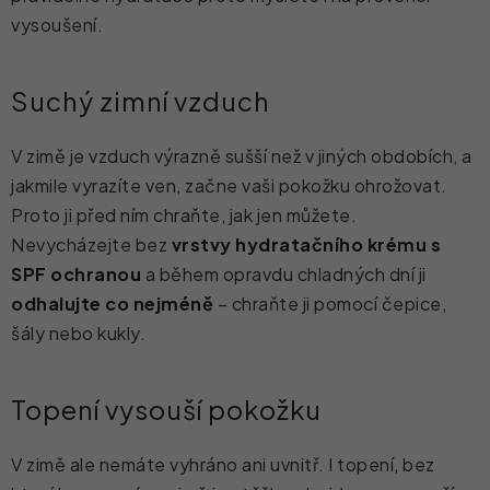
vysoušení.
Suchý zimní vzduch
V zimě je vzduch výrazně sušší než v jiných obdobích, a
jakmile vyrazíte ven, začne vaši pokožku ohrožovat.
Proto ji před ním chraňte, jak jen můžete.
Nevycházejte bez
vrstvy hydratačního krému s
SPF ochranou
a během opravdu chladných dní ji
odhalujte co nejméně
– chraňte ji pomocí čepice,
šály nebo kukly.
Topení vysouší pokožku
V zimě ale nemáte vyhráno ani uvnitř. I topení, bez