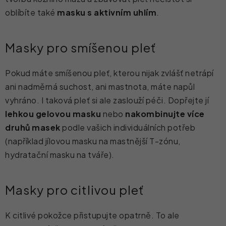
oblíbíte také
masku s aktivním uhlím
.
Masky pro smíšenou pleť
Pokud máte smíšenou pleť, kterou nijak zvlášť netrápí
ani nadměrná suchost, ani mastnota, máte napůl
vyhráno. I taková pleť si ale zaslouží péči. Dopřejte jí
lehkou gelovou masku
nebo
nakombinujte více
druhů masek
podle vašich individuálních potřeb
(například jílovou masku na mastnější T-zónu,
hydratační masku na tváře).
Masky pro citlivou pleť
K citlivé pokožce přistupujte opatrně. To ale