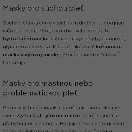
Masky pro suchou pleť
Suchá pleť potřebuje všechnu hydrataci, kterou jí jen
můžete dopřát. Proto na ni bez váhání použijte
hydratační masku
s obsahem kyseliny hyaluronové,
glycerinu a aloe vera. Můžete také zvolit
krémovou
masku s výživnými oleji
, která pokožku intenzivně
hydratuje.
Masky pro mastnou nebo
problematickou pleť
Pokud vás trápí naopak mastná pokožka se sklony k
akné, vyzkoušejte
jílovou masku
, která absorbuje
přebytečnou mastnotu. Pro její schopnost regulovat
tvorbu kožního mazu a zbavovat pleť nečistot si