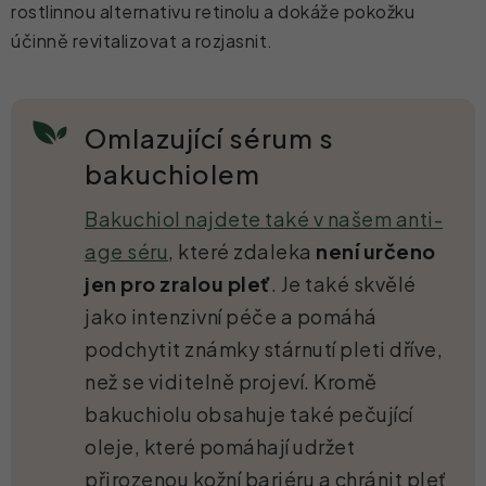
rostlinnou alternativu retinolu a dokáže pokožku
účinně revitalizovat a rozjasnit.
Omlazující sérum s
bakuchiolem
Bakuchiol najdete také v našem anti-
age séru
, které zdaleka
není určeno
jen pro zralou pleť
. Je také skvělé
jako intenzivní péče a pomáhá
podchytit známky stárnutí pleti dříve,
než se viditelně projeví. Kromě
bakuchiolu obsahuje také pečující
oleje, které pomáhají udržet
přirozenou kožní bariéru a chránit pleť