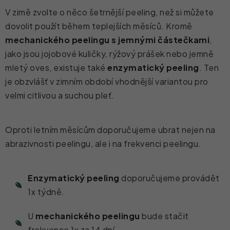
V zimě zvolte o něco šetrnější peeling, než si můžete
dovolit použít během teplejších měsíců. Kromě
mechanického peelingu s jemnými částečkami
,
jako jsou jojobové kuličky, rýžový prášek nebo jemně
mletý oves, existuje také
enzymatický peeling
. Ten
je obzvlášť v zimním období vhodnější variantou pro
velmi citlivou a suchou pleť.
Oproti letním měsícům doporučujeme ubrat nejen na
abrazivnosti peelingu, ale i na frekvenci peelingu.
Enzymatický peeling
doporučujeme provádět
1x týdně.
U
mechanického peelingu
bude stačit
frekvence 1x za 14 dní.