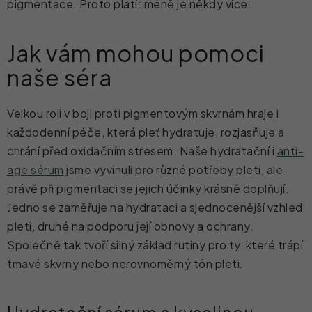
pigmentace. Proto platí: méně je někdy více.
Jak vám mohou pomoci
naše séra
Velkou roli v boji proti pigmentovým skvrnám hraje i
každodenní péče, která pleť hydratuje, rozjasňuje a
chrání před oxidačním stresem. Naše hydratační i
anti-
age sérum
jsme vyvinuli pro různé potřeby pleti, ale
právě při pigmentaci se jejich účinky krásně doplňují.
Jedno se zaměřuje na hydrataci a sjednocenější vzhled
pleti, druhé na podporu její obnovy a ochrany.
Společně tak tvoří silný základ rutiny pro ty, které trápí
tmavé skvrny nebo nerovnoměrný tón pleti.