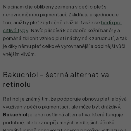
Niacinamid je oblíbený zejména v péči o pleť s
nerovnoměrnou pigmentací. Zklidňuje a sjednocuje
tón, aniž by pleť zbytečně dráždil, takže se
hodí i pro
citlivé typy
. Navíc přispívá k podpoře kožní bariéry a
pomáhá zklidnit vzhled pleti náchylné k zarudnutí, a tak
je díky němu pleť celkově vyrovnanější a odolnější vůči
vnějším vlivům.
Bakuchiol – šetrná alternativa
retinolu
Retinol je známý tím, že podporuje obnovu pleti a bývá
využíván v péči o pigmentaci , ale může být dráždivý.
Bakuchiol
je jeho rostlinná alternativa, která funguje
podobně, ale bez nepříjemných vedlejších účinků.
Pomáhá jemně obnovovat povrch pokožky, vyhlazuje a