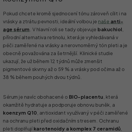
Pokud chcete kromě sjednocení tónu zároveň cílit i na
vrásky a ztrátu pevnosti, ideální volbou je
naše
anti-
age sérum
. V hlavní roli se tady objevuje
bakuchiol
,
přírodní alternativa retinolu, která je vyhledávaná v
péči zaměřené na vrásky a nerovnoměrný tón pleti a je
obecně považována za šetrnější. Klinické studie
ukazují, že už během 12 týdnů může zmenšit
pigmentové skvrny až o 59 % a vrásky pod očima až o
38 % během pouhých dvou týdnů.
Sérum je navíc obohacené o
BIO-placentu
, která
okamžitě hydratuje a podporuje obnovu buněk, a
koenzym Q10
, antioxidant využívaný v péči zaměřené
na ochranu pleti před oxidačním stresem. Ochranu
pleti doplňují
karotenoidy a komplex 7 ceramidů
,