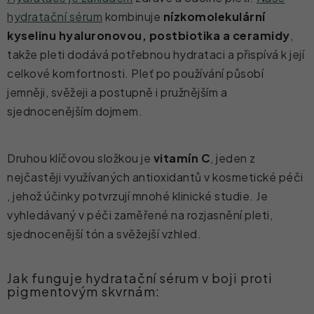
hydratační sérum
kombinuje
nízkomolekulární
kyselinu hyaluronovou, postbiotika a ceramidy
,
takže pleti dodává potřebnou hydrataci a přispívá k její
celkové komfortnosti. Pleť po používání působí
jemněji, svěžeji a postupně i pružnějším a
sjednocenějším dojmem.
Druhou klíčovou složkou je
vitamín C
, jeden z
nejčastěji využívaných antioxidantů v kosmetické péči
, jehož účinky potvrzují mnohé klinické studie. Je
vyhledávaný v péči zaměřené na rozjasnění pleti,
sjednocenější tón a svěžejší vzhled.
Jak funguje hydratační sérum v boji proti
pigmentovým skvrnám: