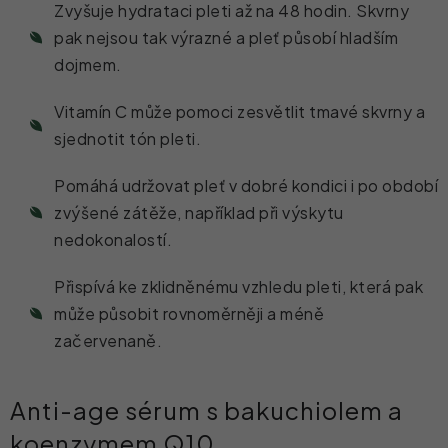
Zvyšuje hydrataci pleti až na 48 hodin. Skvrny
pak nejsou tak výrazné a pleť působí hladším
dojmem.
Vitamín C může pomoci zesvětlit tmavé skvrny a
sjednotit tón pleti.
Pomáhá udržovat pleť v dobré kondici i po období
zvýšené zátěže, například při výskytu
nedokonalostí.
Přispívá ke zklidněnému vzhledu pleti, která pak
může působit rovnoměrněji a méně
začervenaně.
Anti-age sérum s bakuchiolem a
koenzymem Q10