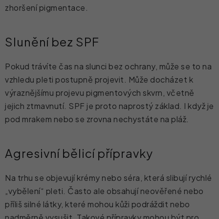
zhoršení pigmentace.
Slunění bez SPF
Pokud trávíte čas na slunci bez ochrany, může se to na
vzhledu pleti postupně projevit. Může docházet k
výraznějšímu projevu pigmentových skvrn, včetně
jejich ztmavnutí. SPF je proto naprostý základ. I když je
pod mrakem nebo se zrovna nechystáte na pláž.
Agresivní bělicí přípravky
Na trhu se objevují krémy nebo séra, která slibují rychlé
„vybělení“ pleti. Často ale obsahují neověřené nebo
příliš silné látky, které mohou kůži podráždit nebo
nadměrně vysušit. Takové přípravky mohou být pro