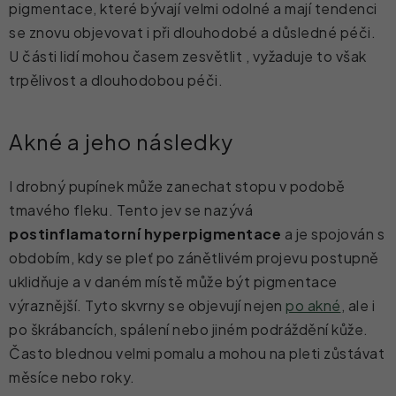
pigmentace, které bývají velmi odolné a mají tendenci
se znovu objevovat i při dlouhodobé a důsledné péči.
U části lidí mohou časem zesvětlit , vyžaduje to však
trpělivost a dlouhodobou péči.
Akné a jeho následky
I drobný pupínek může zanechat stopu v podobě
tmavého fleku. Tento jev se nazývá
postinflamatorní hyperpigmentace
a je spojován s
obdobím, kdy se pleť po zánětlivém projevu postupně
uklidňuje a v daném místě může být pigmentace
výraznější. Tyto skvrny se objevují nejen
po akné
, ale i
po škrábancích, spálení nebo jiném podráždění kůže.
Často blednou velmi pomalu a mohou na pleti zůstávat
měsíce nebo roky.