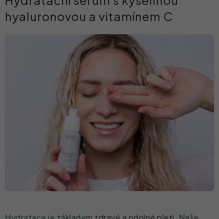
Hydratační sérum s kyselinou
hyaluronovou a vitamínem C
Hydratace je základem
zdravé a odolné pleti.
Naše