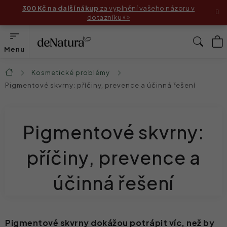
Přejít
300 Kč na další nákup
za vyplnění vašeho názoru v
dotazníku ✏️
na
obsah
N
Hleda
K
Produkty
Kosmetické problémy
Domů
Pigmentové skvrny: příčiny, prevence a účinná řešení
Složení
Jak používat produkty
Pigmentové skvrny:
Příběhy zákaznic
příčiny, prevence a
Před & Po
účinná řešení
Blog
Náš příběh
Pigmentové skvrny dokážou potrápit víc, než by