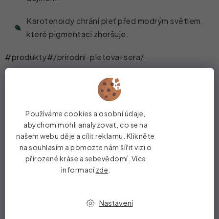
Karotenoidy chrání pleť před modrým světlem,
které pigmentaci zhoršuje.
#produkty#/prirodni-pletova-sera/
Kompletní péče díky kombinaci
Používáme cookies a osobní údaje,
Chcete na pigmentové skvrny působit opravdu
abychom mohli analyzovat, co se na
komplexně? Pak se vyplatí obě
séra střídat nebo
našem webu děje a cílit reklamu. Klikněte
vrstvit
. Hydratační sérum dodá pleti vláhu a vitamín C,
na souhlasím a pomozte nám šířit vizi o
anti-age sérum pak ochranu, obnovu a podporu
přirozené kráse a sebevědomí. Více
pružnosti. Společně řeší pigmentaci hned několika
informací
zde
.
způsoby. Pomáhají zesvětlit stávající skvrny, brání
vzniku nových a zároveň zlepšují celkový vzhled
Nastavení
pokožky.