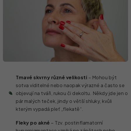
Tmavé skvrny různé velikosti
– Mohou být
sotva viditelné nebo naopak výrazné a často se
objevují na tváři, rukou či dekoltu. Někdy jde jen o
pár malých teček, jindy o větší shluky, kvůli
kterým vypadá pleť „flekatě“.
Fleky po akné
– Tzv. postinflamatorní
hyperpigmentace vzniká po zánětech nebo