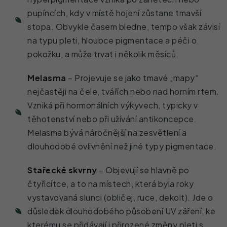
pupíncích, kdy v místě hojení zůstane tmavší
stopa. Obvykle časem bledne, tempo však závisí
na typu pleti, hloubce pigmentace a péči o
pokožku, a může trvat i několik měsíců.
Melasma
– Projevuje se jako tmavé „mapy“
nejčastěji na čele, tvářích nebo nad horním rtem.
Vzniká při hormonálních výkyvech, typicky v
těhotenství nebo při užívání antikoncepce.
Melasma bývá náročnější na zesvětlení a
dlouhodobé ovlivnění než jiné typy pigmentace.
Stařecké skvrny
– Objevují se hlavně po
čtyřicítce, a to na místech, která byla roky
vystavovaná slunci (obličej, ruce, dekolt). Jde o
důsledek dlouhodobého působení UV záření, ke
kterému se přidávají i přirozené změny pleti s