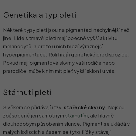
Genetika a typ pleti
Některé typy pleti jsou na pigmentaci náchylnější než
jiné. Lidé s tmavší pletí mají obecně vyšší aktivitu
melanocytů, a proto u nich hrozí výraznější
hyperpigmentace. Roli hrají i genetické predispozice.
Pokud mají pigmentové skvrny vaši rodiče nebo
prarodiče, může k nim mít pleť vyšší sklon i u vás.
Stárnutí pleti
S věkem se přidávají i tzv.
stařecké skvrny
. Nejsou
způsobené jen samotným
stárnutím
, ale hlavně
dlouhodobým působením slunce. Pigment se ukládá v
malých ložiscích a časem se tyto flíčky stávají