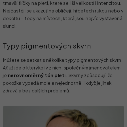
tmavší flíčky na pleti, které se liší velikostí i intenzitou.
Nejčastěji se ukazují na obličeji, hřbetech rukou nebo v
dekoltu – tedy na místech, která jsou nejvíc vystavená
slunci.
Typy pigmentových skvrn
Můžete se setkat s několika typy pigmentových skvrn.
Ať už jde o kterýkoliv z nich, společným jmenovatelem
je
nerovnoměrný tón pleti
. Skvrny způsobují, že
pokožka vypadá mdle a nejednotně, i když je jinak
zdravá a bez dalších problémů.