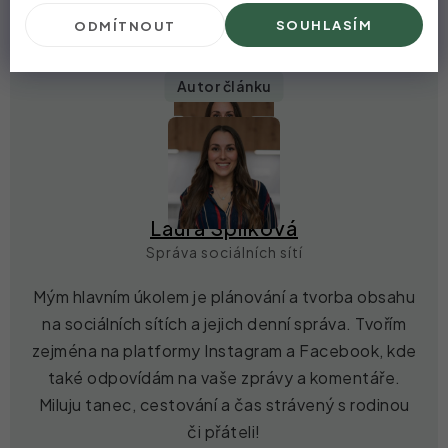
SOUHLASÍM
ODMÍTNOUT
Autor článku
Laura Spilková
Správa sociálních sítí
Mým hlavním úkolem je plánování a tvorba obsahu
na sociálních sítích a jejich denní správa. Tvořím
zejména na platformy Instagram a Facebook, kde
také odpovídám na vaše zprávy a komentáře.
Miluju tanec, cestování a čas strávený s rodinou
či přáteli!