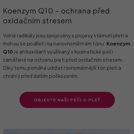
Koenzym Q10 – ochrana před
oxidačním stresem
Volné radikály jsou spojovány s projevy stárnutí pleti a
mohou se podílet i na nerovnoměrném tónu.
Koenzym
Q10
je antioxidant využívaný v kosmetické péči
zaměřené na ochranu pleti před oxidačním stresem.
Díky tomu pomáhá udržet rovnoměrnější tón pleti a
chrání ji před dalším poškozením.
OBJEVTE NAŠI PÉČI O PLEŤ