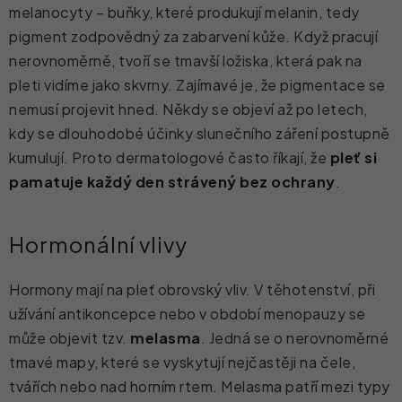
melanocyty – buňky, které produkují melanin, tedy
pigment zodpovědný za zabarvení kůže. Když pracují
nerovnoměrně, tvoří se tmavší ložiska, která pak na
pleti vidíme jako skvrny. Zajímavé je, že pigmentace se
nemusí projevit hned. Někdy se objeví až po letech,
kdy se dlouhodobé účinky slunečního záření postupně
kumulují. Proto dermatologové často říkají, že
pleť si
pamatuje každý den strávený bez ochrany
.
Hormonální vlivy
Hormony mají na pleť obrovský vliv. V těhotenství, při
užívání antikoncepce nebo v období menopauzy se
může objevit tzv.
melasma
. Jedná se o nerovnoměrné
tmavé mapy, které se vyskytují nejčastěji na čele,
tvářích nebo nad horním rtem. Melasma patří mezi typy