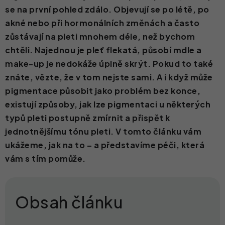
se na první pohled zdálo. Objevují se po létě, po
Kontakt
akné nebo při hormonálních změnách a často
zůstávají na pleti mnohem déle, než bychom
chtěli. Najednou je pleť flekatá, působí mdle a
make-up je nedokáže úplně skrýt. Pokud to také
znáte, vězte, že v tom nejste sami. A i když může
pigmentace působit jako problém bez konce,
existují způsoby, jak lze pigmentaci u některých
typů pleti postupně zmírnit a přispět k
jednotnějšímu tónu pleti. V tomto článku vám
ukážeme, jak na to – a představíme péči, která
vám s tím pomůže.