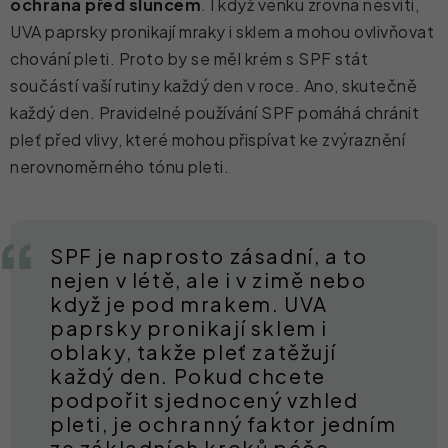
ochrana před sluncem
. I když venku zrovna nesvítí,
UVA paprsky pronikají mraky i sklem a mohou ovlivňovat
chování pleti. Proto by se měl krém s SPF stát
součástí vaší rutiny každý den v roce. Ano, skutečně
každý den. Pravidelné používání SPF pomáhá chránit
pleť před vlivy, které mohou přispívat ke zvýraznění
nerovnoměrného tónu pleti.
SPF je naprosto zásadní, a to
nejen v létě, ale i v zimě nebo
když je pod mrakem. UVA
paprsky pronikají sklem i
oblaky, takže pleť zatěžují
každý den. Pokud chcete
podpořit sjednocený vzhled
pleti, je ochranný faktor jedním
ze základních kroků péče.