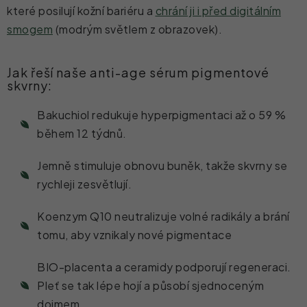
které posilují kožní bariéru a
chrání ji i před digitálním
smogem
(modrým světlem z obrazovek).
Jak řeší naše anti-age sérum pigmentové
skvrny:
Bakuchiol redukuje hyperpigmentaci až o 59 %
během 12 týdnů.
Jemně stimuluje obnovu buněk, takže skvrny se
rychleji zesvětlují.
Koenzym Q10 neutralizuje volné radikály a brání
tomu, aby vznikaly nové pigmentace
BIO-placenta a ceramidy podporují regeneraci.
Pleť se tak lépe hojí a působí sjednoceným
dojmem.